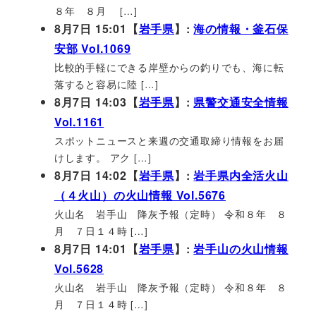
８年 ８月 […]
8月7日 15:01【
岩手県
】:
海の情報・釜石保
安部 Vol.1069
比較的手軽にできる岸壁からの釣りでも、海に転
落すると容易に陸 […]
8月7日 14:03【
岩手県
】:
県警交通安全情報
Vol.1161
スポットニュースと来週の交通取締り情報をお届
けします。 アク […]
8月7日 14:02【
岩手県
】:
岩手県内全活火山
（４火山）の火山情報 Vol.5676
火山名 岩手山 降灰予報（定時） 令和８年 ８
月 ７日１４時 […]
8月7日 14:01【
岩手県
】:
岩手山の火山情報
Vol.5628
火山名 岩手山 降灰予報（定時） 令和８年 ８
月 ７日１４時 […]