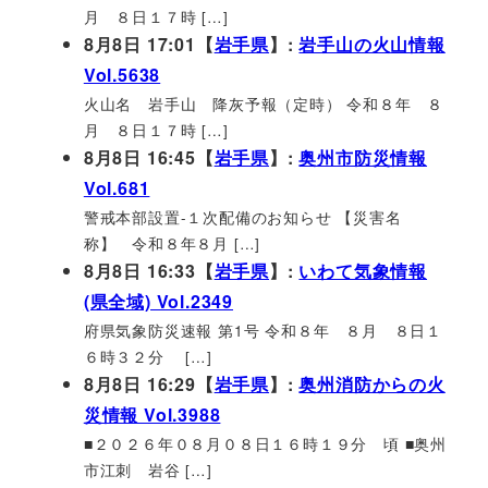
月 ８日１７時 […]
8月8日 17:01【
岩手県
】:
岩手山の火山情報
Vol.5638
火山名 岩手山 降灰予報（定時） 令和８年 ８
月 ８日１７時 […]
8月8日 16:45【
岩手県
】:
奥州市防災情報
Vol.681
警戒本部設置-１次配備のお知らせ 【災害名
称】 令和８年８月 […]
8月8日 16:33【
岩手県
】:
いわて気象情報
(県全域) Vol.2349
府県気象防災速報 第1号 令和８年 ８月 ８日１
６時３２分 […]
8月8日 16:29【
岩手県
】:
奥州消防からの火
災情報 Vol.3988
■２０２６年０８月０８日１６時１９分 頃 ■奥州
市江刺 岩谷 […]