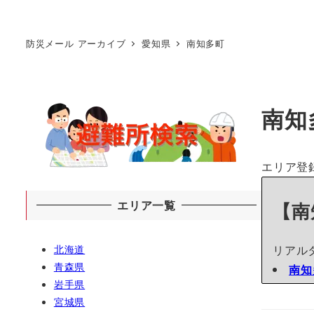
防災メール アーカイブ
愛知県
南知多町
南知
エリア登
エリア一覧
【南
北海道
リアル
青森県
南知
岩手県
宮城県