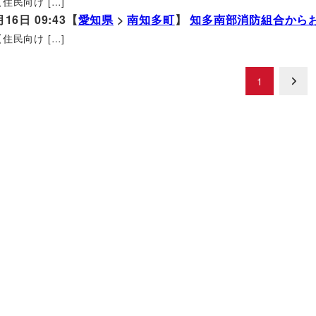
住民向け […]
月16日 09:43【
愛知県
>
南知多町
】
知多南部消防組合から
住民向け […]
1