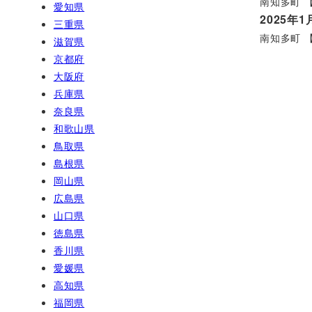
南知多町 【
愛知県
2025年1
三重県
南知多町 【
滋賀県
京都府
投
大阪府
兵庫県
稿
奈良県
和歌山県
の
鳥取県
島根県
ペ
岡山県
ー
広島県
山口県
ジ
徳島県
香川県
送
愛媛県
り
高知県
福岡県