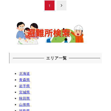
投
1
稿
の
ペ
ー
ジ
エリア一覧
送
北海道
り
青森県
岩手県
宮城県
秋田県
山形県
福島県