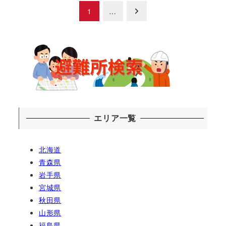
投
1
…
稿
の
ペ
ー
ジ
エリア一覧
送
北海道
り
青森県
岩手県
宮城県
秋田県
山形県
福島県