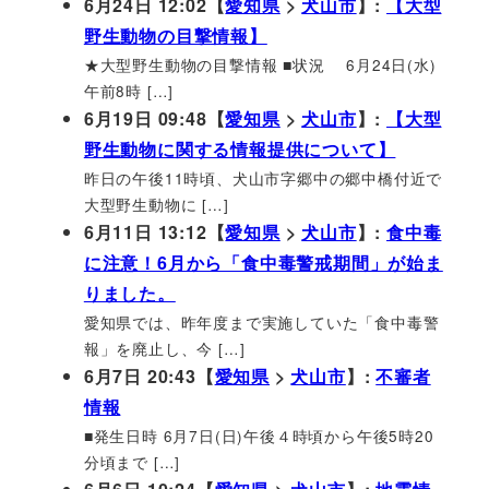
6月24日 12:02【
愛知県
>
犬山市
】:
【大型
野生動物の目撃情報】
★大型野生動物の目撃情報 ■状況 6月24日(水)
午前8時 […]
6月19日 09:48【
愛知県
>
犬山市
】:
【大型
野生動物に関する情報提供について】
昨日の午後11時頃、犬山市字郷中の郷中橋付近で
大型野生動物に […]
6月11日 13:12【
愛知県
>
犬山市
】:
食中毒
に注意！6月から「食中毒警戒期間」が始ま
りました。
愛知県では、昨年度まで実施していた「食中毒警
報」を廃止し、今 […]
6月7日 20:43【
愛知県
>
犬山市
】:
不審者
情報
■発生日時 6月7日(日)午後４時頃から午後5時20
分頃まで […]