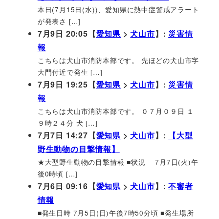
本日(7月15日(水))、愛知県に熱中症警戒アラート
が発表さ […]
7月9日 20:05【
愛知県
>
犬山市
】:
災害情
報
こちらは犬山市消防本部です。 先ほどの犬山市字
大門付近で発生 […]
7月9日 19:25【
愛知県
>
犬山市
】:
災害情
報
こちらは犬山市消防本部です。 ０７月０９日 １
９時２４分 犬 […]
7月7日 14:27【
愛知県
>
犬山市
】:
【大型
野生動物の目撃情報】
★大型野生動物の目撃情報 ■状況 7月7日(火)午
後0時頃 […]
7月6日 09:16【
愛知県
>
犬山市
】:
不審者
情報
■発生日時 7月5日(日)午後7時50分頃 ■発生場所