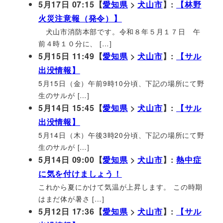
5月17日 07:15【
愛知県
>
犬山市
】:
【林野
火災注意報（発令）】
犬山市消防本部です。令和８年５月１７日 午
前４時１０分に、 […]
5月15日 11:49【
愛知県
>
犬山市
】:
【サル
出没情報】
5月15日（金）午前9時10分頃、下記の場所にて野
生のサルが […]
5月14日 15:45【
愛知県
>
犬山市
】:
【サル
出没情報】
5月14日（木）午後3時20分頃、下記の場所にて野
生のサルが […]
5月14日 09:00【
愛知県
>
犬山市
】:
熱中症
に気を付けましょう！
これから夏にかけて気温が上昇します。 この時期
はまだ体が暑さ […]
5月12日 17:36【
愛知県
>
犬山市
】:
【サル