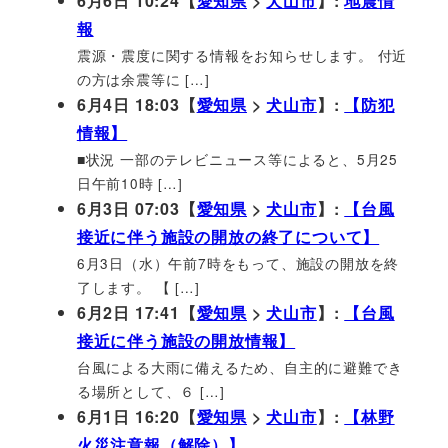
6月6日 10:24【
愛知県
>
犬山市
】:
地震情
報
震源・震度に関する情報をお知らせします。 付近
の方は余震等に […]
6月4日 18:03【
愛知県
>
犬山市
】:
【防犯
情報】
■状況 一部のテレビニュース等によると、5月25
日午前10時 […]
6月3日 07:03【
愛知県
>
犬山市
】:
【台風
接近に伴う施設の開放の終了について】
6月3日（水）午前7時をもって、施設の開放を終
了します。 【 […]
6月2日 17:41【
愛知県
>
犬山市
】:
【台風
接近に伴う施設の開放情報】
台風による大雨に備えるため、自主的に避難でき
る場所として、６ […]
6月1日 16:20【
愛知県
>
犬山市
】:
【林野
火災注意報（解除）】