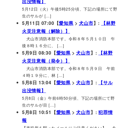
出没情報】
5月12日（火）午後5時25分頃、下記の場所にて野
生のサルが […]
5月11日 07:00【
愛知県
>
犬山市
】:
【林野
火災注意報（解除）】
犬山市消防本部です。令和８年５月１０日 午
後８時１６分に、 […]
5月9日 08:30【
愛知県
>
犬山市
】:
【林野
火災注意報（発令）】
犬山市消防本部です。令和８年５月９日 午前
４時１９分に、林 […]
5月8日 13:04【
愛知県
>
犬山市
】:
【サル
出没情報】
5月8日（金）午前6時50分頃、下記の場所にて野
生のサルが目 […]
5月8日 10:51【
愛知県
>
犬山市
】:
犯罪情
報
【市役所を騙ったメールにご注意ください】 令