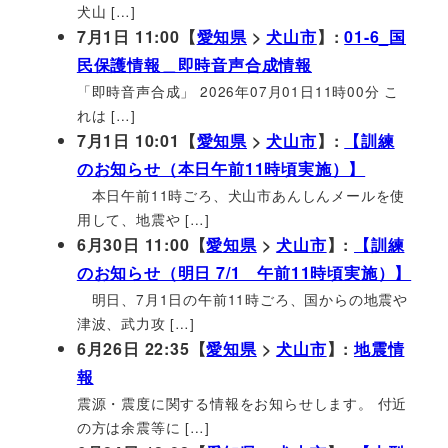
犬山 […]
7月1日 11:00【
愛知県
>
犬山市
】:
01-6_国
民保護情報＿即時音声合成情報
「即時音声合成」 2026年07月01日11時00分 こ
れは […]
7月1日 10:01【
愛知県
>
犬山市
】:
【訓練
のお知らせ（本日午前11時頃実施）】
本日午前11時ごろ、犬山市あんしんメールを使
用して、地震や […]
6月30日 11:00【
愛知県
>
犬山市
】:
【訓練
のお知らせ（明日 7/1 午前11時頃実施）】
明日、7月1日の午前11時ごろ、国からの地震や
津波、武力攻 […]
6月26日 22:35【
愛知県
>
犬山市
】:
地震情
報
震源・震度に関する情報をお知らせします。 付近
の方は余震等に […]