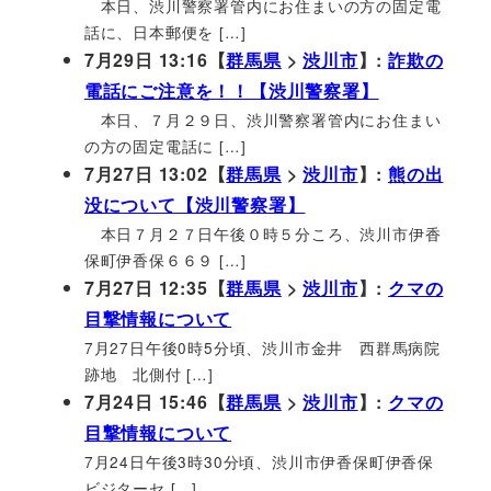
本日、渋川警察署管内にお住まいの方の固定電
話に、日本郵便を […]
7月29日 13:16【
群馬県
>
渋川市
】:
詐欺の
電話にご注意を！！【渋川警察署】
本日、７月２９日、渋川警察署管内にお住まい
の方の固定電話に […]
7月27日 13:02【
群馬県
>
渋川市
】:
熊の出
没について【渋川警察署】
本日７月２７日午後０時５分ころ、渋川市伊香
保町伊香保６６９ […]
7月27日 12:35【
群馬県
>
渋川市
】:
クマの
目撃情報について
7月27日午後0時5分頃、渋川市金井 西群馬病院
跡地 北側付 […]
7月24日 15:46【
群馬県
>
渋川市
】:
クマの
目撃情報について
7月24日午後3時30分頃、渋川市伊香保町伊香保
ビジターセ […]