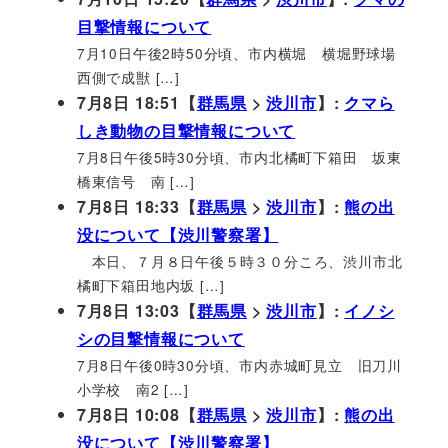
目撃情報について
7月10日午後2時50分頃、市内横堀 横堀野球場
西側で成獣 […]
7月8日 18:51【
群馬県
>
渋川市
】:
クマら
しき動物の目撃情報について
7月8日午後5時30分頃、市内北橘町下箱田 坂東
橋東信号 南 […]
7月8日 18:33【
群馬県
>
渋川市
】:
熊の出
没について【渋川警察署】
本日、７月８日午後５時３０分ころ、渋川市北
橘町下箱田地内坂 […]
7月8日 13:03【
群馬県
>
渋川市
】:
イノシ
シの目撃情報について
7月8日午後0時30分頃、市内赤城町見立 旧刀川
小学校 南2 […]
7月8日 10:08【
群馬県
>
渋川市
】:
熊の出
没について【渋川警察署】