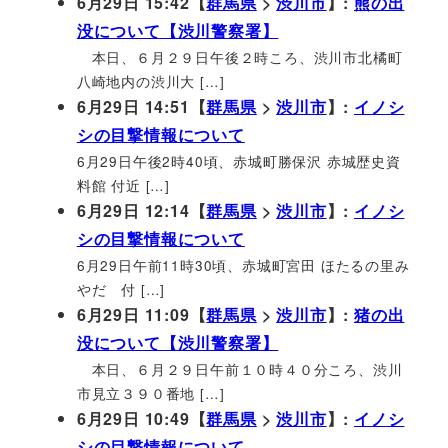
6月29日 15:42【
群馬県
>
渋川市
】:
熊の出
没について【渋川警察署】
本日、６月２９日午後２時ころ、渋川市北橘町
八崎地内の渋川大 […]
6月29日 14:51【
群馬県
>
渋川市
】:
イノシ
シの目撃情報について
6月29日午後2時40頃、赤城町勝保沢 赤城歴史資
料館 付近 […]
6月29日 12:14【
群馬県
>
渋川市
】:
イノシ
シの目撃情報について
6月29日午前11時30頃、赤城町宮田 ほたるの里み
やだ 付 […]
6月29日 11:09【
群馬県
>
渋川市
】:
猪の出
没について【渋川警察署】
本日、６月２９日午前１０時４０分ころ、渋川
市見立３９０番地 […]
6月29日 10:49【
群馬県
>
渋川市
】:
イノシ
シの目撃情報について