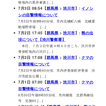
牧地内の黒井峯遺 […]
7月3日 08:54【
群馬県
>
渋川市
】:
イノシ
シの目撃情報について
7月3日午前8時40分頃、市内北橘町八崎 北橘運
動場野球場 […]
7月2日 17:45【
群馬県
>
渋川市
】:
熊の出
没について【渋川警察署】
本日、７月２日午後４時４０分ころ、渋川市伊
香保町地内の渋川 […]
7月2日 17:08【
群馬県
>
渋川市
】:
クマの
目撃情報について
7月2日午後4時40分頃、市内伊香保町伊香保 渋
川市総合公園 […]
7月1日 07:00【
群馬県
>
渋川市
】:
クマの
目撃情報について
6月30日午後8時55分頃、市内横堀 北群馬橋信
号 北側60 […]