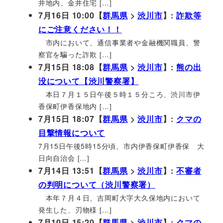
井地内、金井住宅 […]
7月16日 10:00【
群馬県
>
渋川市
】:
詐欺等
にご注意ください！！
市内において、通信事業者や金融機関職員、警
察官を騙った詐欺 […]
7月15日 18:08【
群馬県
>
渋川市
】:
熊の出
没について【渋川警察署】
本日７月１５日午後５時１５分ころ、渋川市伊
香保町伊香保地内 […]
7月15日 18:07【
群馬県
>
渋川市
】:
クマの
目撃情報について
7月15日午後5時15分頃、市内伊香保町伊香保 大
日向自治会 […]
7月14日 13:51【
群馬県
>
渋川市
】:
不審者
の判明について（渋川警察署）
本年７月４日、吉岡町大字大久保地内において
発生した、刃物様 […]
7月10日 15:20【
群馬県
>
渋川市
】:
クマの