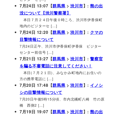
7月24日 13:07【
群馬県
>
渋川市
】:
熊の出
没について【渋川警察署】
本日７月２４日午後０時ころ、渋川市伊香保町
地内のビジターセ […]
7月24日 12:20【
群馬県
>
渋川市
】:
クマの
目撃情報について
7月24日正午、渋川市伊香保町伊香保 ビジター
センター前信号 […]
7月21日 13:27【
群馬県
>
渋川市
】:
警察官
を騙る不審電話に注意してください！
本日(７月２１日)、みなかみ町地内にお住いの
方の携帯電話に […]
7月20日 17:48【
群馬県
>
渋川市
】:
イノシ
シの目撃情報について
7月20日午後5時15分頃、市内北橘町八崎 竹の原
橋 西側2 […]
7月19日 19:07【
群馬県
>
渋川市
】:
熊の出