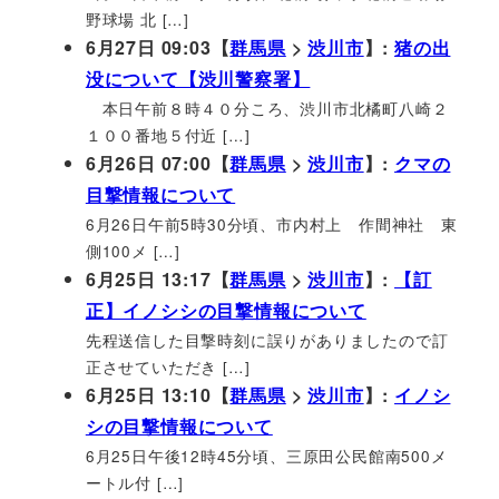
野球場 北 […]
6月27日 09:03【
群馬県
>
渋川市
】:
猪の出
没について【渋川警察署】
本日午前８時４０分ころ、渋川市北橘町八崎２
１００番地５付近 […]
6月26日 07:00【
群馬県
>
渋川市
】:
クマの
目撃情報について
6月26日午前5時30分頃、市内村上 作間神社 東
側100メ […]
6月25日 13:17【
群馬県
>
渋川市
】:
【訂
正】イノシシの目撃情報について
先程送信した目撃時刻に誤りがありましたので訂
正させていただき […]
6月25日 13:10【
群馬県
>
渋川市
】:
イノシ
シの目撃情報について
6月25日午後12時45分頃、三原田公民館南500メ
ートル付 […]