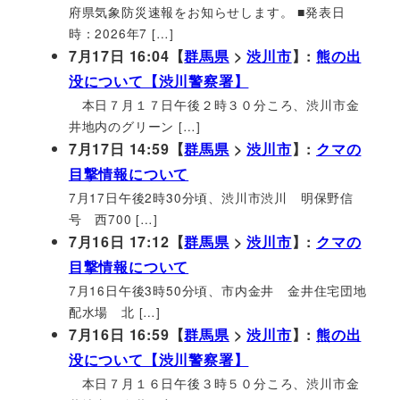
府県気象防災速報をお知らせします。 ■発表日
時：2026年7 […]
7月17日 16:04【
群馬県
>
渋川市
】:
熊の出
没について【渋川警察署】
本日７月１７日午後２時３０分ころ、渋川市金
井地内のグリーン […]
7月17日 14:59【
群馬県
>
渋川市
】:
クマの
目撃情報について
7月17日午後2時30分頃、渋川市渋川 明保野信
号 西700 […]
7月16日 17:12【
群馬県
>
渋川市
】:
クマの
目撃情報について
7月16日午後3時50分頃、市内金井 金井住宅団地
配水場 北 […]
7月16日 16:59【
群馬県
>
渋川市
】:
熊の出
没について【渋川警察署】
本日７月１６日午後３時５０分ころ、渋川市金