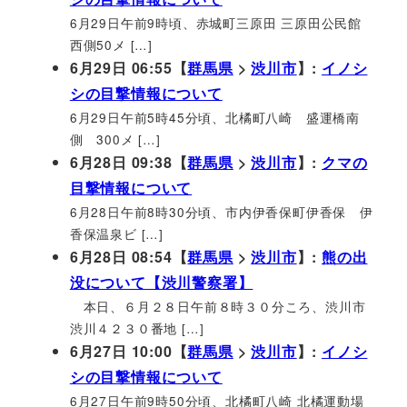
6月29日午前9時頃、赤城町三原田 三原田公民館
西側50メ […]
6月29日 06:55【
群馬県
>
渋川市
】:
イノシ
シの目撃情報について
6月29日午前5時45分頃、北橘町八崎 盛運橋南
側 300メ […]
6月28日 09:38【
群馬県
>
渋川市
】:
クマの
目撃情報について
6月28日午前8時30分頃、市内伊香保町伊香保 伊
香保温泉ビ […]
6月28日 08:54【
群馬県
>
渋川市
】:
熊の出
没について【渋川警察署】
本日、６月２８日午前８時３０分ころ、渋川市
渋川４２３０番地 […]
6月27日 10:00【
群馬県
>
渋川市
】:
イノシ
シの目撃情報について
6月27日午前9時50分頃、北橘町八崎 北橘運動場