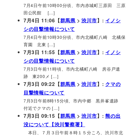
7月4日午前10時00分頃、市内赤城町三原田 三原
田公民館 […]
7月4日 11:06【
群馬県
>
渋川市
】:
イノシ
シの目撃情報について
7月4日午前10時30分頃、市内北橘町八崎 北橘保
育園 北東 […]
7月3日 11:55【
群馬県
>
渋川市
】:
イノシ
シの目撃情報について
7月3日午前11時頃、市内北橘町八崎 房谷戸遺
跡 東200メ […]
7月3日 09:22【
群馬県
>
渋川市
】:
クマの
目撃情報について
7月3日午前8時15分頃、市内中郷 黒井峯遺跡
付近でクマの […]
7月3日 09:15【
群馬県
>
渋川市
】:
熊の出
没について【渋川警察署】
本日、７月３日午前８時１５分ころ、渋川市北