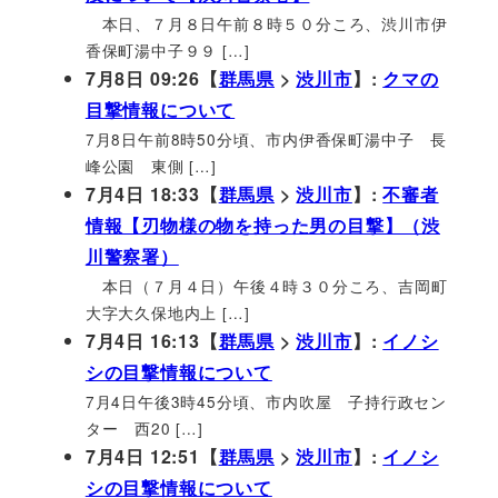
本日、７月８日午前８時５０分ころ、渋川市伊
香保町湯中子９９ […]
7月8日 09:26【
群馬県
>
渋川市
】:
クマの
目撃情報について
7月8日午前8時50分頃、市内伊香保町湯中子 長
峰公園 東側 […]
7月4日 18:33【
群馬県
>
渋川市
】:
不審者
情報【刃物様の物を持った男の目撃】（渋
川警察署）
本日（７月４日）午後４時３０分ころ、吉岡町
大字大久保地内上 […]
7月4日 16:13【
群馬県
>
渋川市
】:
イノシ
シの目撃情報について
7月4日午後3時45分頃、市内吹屋 子持行政セン
ター 西20 […]
7月4日 12:51【
群馬県
>
渋川市
】:
イノシ
シの目撃情報について