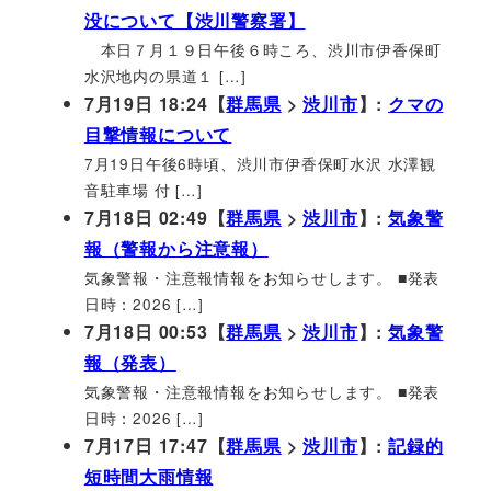
没について【渋川警察署】
本日７月１９日午後６時ころ、渋川市伊香保町
水沢地内の県道１ […]
7月19日 18:24【
群馬県
>
渋川市
】:
クマの
目撃情報について
7月19日午後6時頃、渋川市伊香保町水沢 水澤観
音駐車場 付 […]
7月18日 02:49【
群馬県
>
渋川市
】:
気象警
報（警報から注意報）
気象警報・注意報情報をお知らせします。 ■発表
日時：2026 […]
7月18日 00:53【
群馬県
>
渋川市
】:
気象警
報（発表）
気象警報・注意報情報をお知らせします。 ■発表
日時：2026 […]
7月17日 17:47【
群馬県
>
渋川市
】:
記録的
短時間大雨情報