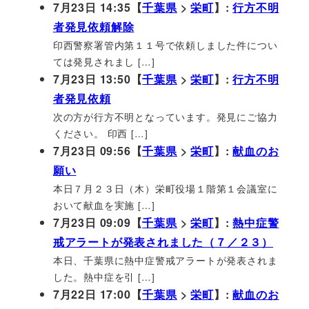
7月23日 14:35【
千葉県
>
栄町
】:
行方不明
者発見依頼解除
印西警察署管内第１１号で依頼しました件につい
ては発見されまし […]
7月23日 13:50【
千葉県
>
栄町
】:
行方不明
者発見依頼
次の方が行方不明となっています。発見にご協力
ください。 印西 […]
7月23日 09:56【
千葉県
>
栄町
】:
献血のお
願い
本日７月２３日（木）栄町役場１階第１会議室に
おいて献血を実施 […]
7月23日 09:09【
千葉県
>
栄町
】:
熱中症警
戒アラートが発表されました（７／２３）
本日、千葉県に熱中症警戒アラートが発表されま
した。熱中症を引 […]
7月22日 17:00【
千葉県
>
栄町
】:
献血のお