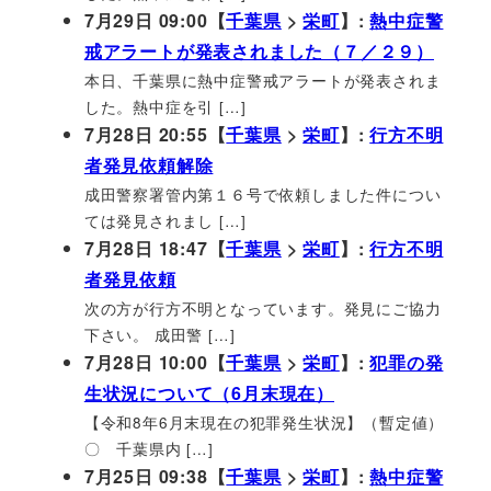
7月29日 09:00【
千葉県
>
栄町
】:
熱中症警
戒アラートが発表されました（７／２９）
本日、千葉県に熱中症警戒アラートが発表されま
した。熱中症を引 […]
7月28日 20:55【
千葉県
>
栄町
】:
行方不明
者発見依頼解除
成田警察署管内第１６号で依頼しました件につい
ては発見されまし […]
7月28日 18:47【
千葉県
>
栄町
】:
行方不明
者発見依頼
次の方が行方不明となっています。発見にご協力
下さい。 成田警 […]
7月28日 10:00【
千葉県
>
栄町
】:
犯罪の発
生状況について（6月末現在）
【令和8年6月末現在の犯罪発生状況】（暫定値）
〇 千葉県内 […]
7月25日 09:38【
千葉県
>
栄町
】:
熱中症警