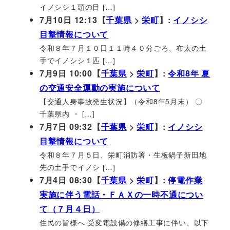
イノシシ１頭の目 […]
7月10日 12:13【
千葉県
>
栄町
】:
イノシシ
目撃情報について
令和８年７月１０日１１時４０分ごろ、布太の土
手でイノシシ１匹 […]
7月9日 10:00【
千葉県
>
栄町
】:
令和8年 夏
の交通安全運動の実施について
【交通人身事故発生状況】（令和8年5月末） 〇
千葉県内 ・ […]
7月7日 09:32【
千葉県
>
栄町
】:
イノシシ
目撃情報について
令和８年７月５日、栄町消防署・生板鍋子新田地
先の土手でイノシ […]
7月4日 08:30【
千葉県
>
栄町
】:
停電作業
実施に伴う電話・ＦＡＸの一時不通につい
て（７月４日）
住民の皆様へ 受変電設備の修繕工事に伴い、以下