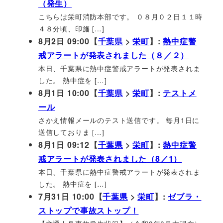
（発生）
こちらは栄町消防本部です。 ０８月０２日１１時
４８分頃、印旛 […]
8月2日 09:00【
千葉県
>
栄町
】:
熱中症警
戒アラートが発表されました（８／２）
本日、千葉県に熱中症警戒アラートが発表されま
した。 熱中症を […]
8月1日 10:00【
千葉県
>
栄町
】:
テストメ
ール
さかえ情報メールのテスト送信です。 毎月1日に
送信しておりま […]
8月1日 09:12【
千葉県
>
栄町
】:
熱中症警
戒アラートが発表されました（8／1）
本日、千葉県に熱中症警戒アラートが発表されま
した。 熱中症を […]
7月31日 10:00【
千葉県
>
栄町
】:
ゼブラ・
ストップで事故ストップ！