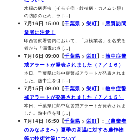
水稲の病害虫（イモチ病・紋枯病・カメムシ類）
の防除のため、ラ […]
7月16日 15:00【
千葉県
>
栄町
】:
悪質訪問
業者に注意！
印西警察署管内において、「点検業者」を名乗る
者から「漏電の点 […]
7月16日 09:00【
千葉県
>
栄町
】:
熱中症警
戒アラートが発表されました（７／１６）
本日、千葉県に熱中症警戒アラートが発表されま
した。熱中症を引 […]
7月15日 09:00【
千葉県
>
栄町
】:
熱中症警
戒アラートが発表されました（７／１５）
本日、千葉県に熱中症警戒アラートが発表されま
した。熱中症を引 […]
7月14日 16:50【
千葉県
>
栄町
】:
（農業者
のみなさまへ）夏季の高温に対する農作物
等の技術対策について