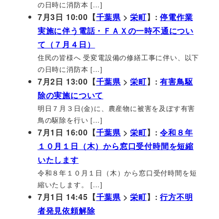
の日時に消防本 […]
7月3日 10:00【
千葉県
>
栄町
】:
停電作業
実施に伴う電話・ＦＡＸの一時不通につい
て（７月４日）
住民の皆様へ 受変電設備の修繕工事に伴い、以下
の日時に消防本 […]
7月2日 13:00【
千葉県
>
栄町
】:
有害鳥駆
除の実施について
明日７月３日(金)に、農産物に被害を及ぼす有害
鳥の駆除を行い […]
7月1日 16:00【
千葉県
>
栄町
】:
令和８年
１０月１日（木）から窓口受付時間を短縮
いたします
令和８年１０月１日（木）から窓口受付時間を短
縮いたします。 […]
7月1日 14:45【
千葉県
>
栄町
】:
行方不明
者発見依頼解除