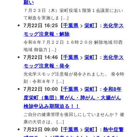
願い
７月２３日（木）栄町役場１階第１会議室におい
て献血を実施しま […]
7月22日 16:25【
千葉県
>
栄町
】:
光化学ス
モッグ注意報・解除
令和８年７月２２日 １６時２０分 解除地域:印西
地域 御協力 […]
7月22日 14:46【
千葉県
>
栄町
】:
光化学ス
モッグ注意報・発令
光化学スモッグ注意報が発令されました。 発令時
刻：令和８年７ […]
7月22日 10:00【
千葉県
>
栄町
】:
令和8年
度栄町（集団）胃がん・肺がん・大腸がん
検診申込み期限迫る！！
ご自分の健康管理を後回しにしていませんか？ 健
康の大切さは、 […]
7月22日 09:00【
千葉県
>
栄町
】:
熱中症警