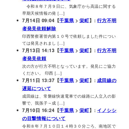
令和８年７月９日に、気象庁から高温に関する
早期天候情報の発 […]
7月14日 09:04【
千葉県
>
栄町
】:
行方不明
者発見依頼解除
印西警察署管内第１０号で依頼しました件につい
ては発見されまし […]
7月13日 14:13【
千葉県
>
栄町
】:
行方不明
者発見依頼
次の方が行方不明となっています。発見にご協力
ください。 印西 […]
7月11日 13:37【
千葉県
>
栄町
】:
成田線の
遅延について
成田線は、常磐線快速電車での線路に人立入の影
響で、我孫子～成 […]
7月10日 16:24【
千葉県
>
栄町
】:
イノシシ
の目撃情報について
令和８年７月１０日１４時３０分ごろ、南地区で