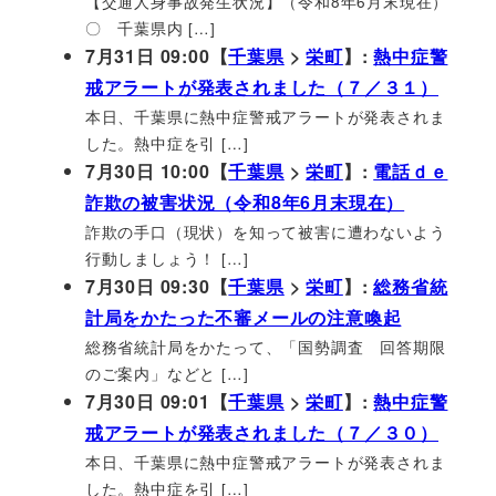
【交通人身事故発生状況】（令和8年6月末現在）
〇 千葉県内 […]
7月31日 09:00【
千葉県
>
栄町
】:
熱中症警
戒アラートが発表されました（７／３１）
本日、千葉県に熱中症警戒アラートが発表されま
した。熱中症を引 […]
7月30日 10:00【
千葉県
>
栄町
】:
電話ｄｅ
詐欺の被害状況（令和8年6月末現在）
詐欺の手口（現状）を知って被害に遭わないよう
行動しましょう！ […]
7月30日 09:30【
千葉県
>
栄町
】:
総務省統
計局をかたった不審メールの注意喚起
総務省統計局をかたって、「国勢調査 回答期限
のご案内」などと […]
7月30日 09:01【
千葉県
>
栄町
】:
熱中症警
戒アラートが発表されました（７／３０）
本日、千葉県に熱中症警戒アラートが発表されま
した。熱中症を引 […]