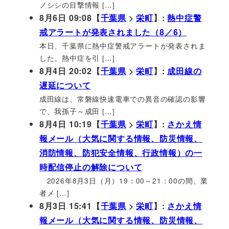
ノシシの目撃情報 […]
8月6日 09:08【
千葉県
>
栄町
】:
熱中症警
戒アラートが発表されました（8／6）
本日、千葉県に熱中症警戒アラートが発表されま
した。熱中症を引 […]
8月4日 20:02【
千葉県
>
栄町
】:
成田線の
遅延について
成田線は、常磐線快速電車での異音の確認の影響
で、我孫子～成田 […]
8月4日 10:19【
千葉県
>
栄町
】:
さかえ情
報メール（大気に関する情報、防災情報、
消防情報、防犯安全情報、行政情報）の一
時配信停止の解除について
2026年8月3日（月）19：00～21：00の間、業
者メ […]
8月3日 15:41【
千葉県
>
栄町
】:
さかえ情
報メール（大気に関する情報、防災情報、