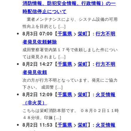
消防情報、防犯安全情報、行政情報）の一
時配信停止について
業者メンテナンスにより、システム設備の可用
性向上を目的とし […]
8月3日 07:00【
千葉県
>
栄町
】:
行方不明
者発見依頼解除
成田警察署管内第１７号で依頼しました件につい
ては発見されまし […]
8月2日 14:27【
千葉県
>
栄町
】:
行方不明
者発見依頼
次の方が行方不明となっています。発見にご協力
下さい。 成田警 […]
8月2日 12:09【
千葉県
>
栄町
】:
火災情報
（非火災）
こちらは栄町消防本部です。 ０８月０２日１１時
４８分頃、印旛 […]
8月2日 11:53【
千葉県
>
栄町
】:
火災情報