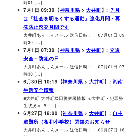
時01 […]
7月1日 09:30【
神奈川県
>
大井町
】:
７月
は「社会を明るくする運動」強化月間・再
発防止啓発月間です
大井町あんしんメール 送信日時： 07月01日 09
時30 […]
7月1日 07:30【
神奈川県
>
大井町
】:
交通
安全・防犯の日
大井町あんしんメール 送信日時： 07月01日 07
時30 […]
6月30日 10:19【
神奈川県
>
大井町
】:
湘南
生活安全情報
■大井町 大井町松田警察署情報 ≪大井町・犯罪発
生状況≫ ６ […]
6月27日 18:00【
神奈川県
>
大井町
】:
自主
避難所（相和小学校）閉鎖のお知らせ
大井町あんしんメール 送信日時： 06月27日 18