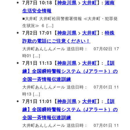
7月7日 10:18【
神奈川県
>
大井町
】:
湘南
生活安全情報
■大井町 大井町松田警察署情報 ≪大井町・犯罪発
生状況≫ ６ […]
7月2日 17:01【
神奈川県
>
大井町
】:
特殊
詐欺の電話にご注意ください！
大井町あんしんメール 送信日時： 07月02日 17
時01 […]
7月1日 11:13【
神奈川県
>
大井町
】:
【訓
練】全国瞬時警報システム（Jアラート）の
全国一斉情報伝達訓練
大井町あんしんメール 送信日時： 07月01日 11
時13 […]
7月1日 11:01【
神奈川県
>
大井町
】:
【訓
練】全国瞬時警報システム（Jアラート）の
全国一斉情報伝達訓練
大井町あんしんメール 送信日時： 07月01日 11