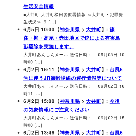
生活安全情報
■大井町 大井町松田警察署情報 ≪大井町・犯罪発
生状況≫ ５ […]
6月5日 10:00【
神奈川県
>
大井町
】:
篠
窪・柳・高尾・赤田地区で銃による有害鳥
獣駆除を実施します。
大井町あんしんメール 送信日時： 06月05日 10
時00 […]
6月2日 16:11【
神奈川県
>
大井町
】:
台風6
号に伴うJR御殿場線の運行情報等について
大井町あんしんメール 送信日時： 06月02日 16
時11 […]
6月2日 15:00【
神奈川県
>
大井町
】:
今後
の気象情報にご注意ください
大井町あんしんメール 送信日時： 06月02日 15
時00 […]
6月2日 13:46【
神奈川県
>
大井町
】:
台風6