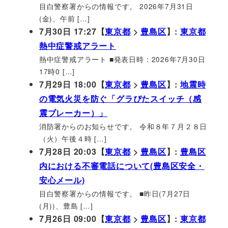
目白警察署からの情報です。 2026年7月31日
(金)、午前 […]
7月30日 17:27【
東京都
>
豊島区
】:
東京都
熱中症警戒アラート
熱中症警戒アラート ■発表日時：2026年7月30日
17時0 […]
7月29日 18:00【
東京都
>
豊島区
】:
地震時
の電気火災を防ぐ「グラぴたスイッチ（感
震ブレーカー）」
消防署からのお知らせです。 令和８年７月２８日
（火）午後４時 […]
7月28日 20:03【
東京都
>
豊島区
】:
豊島区
内における不審電話について(豊島区安全・
安心メール)
目白警察署からの情報です。 ■昨日(7月27日
(月))、豊島 […]
7月26日 09:00【
東京都
>
豊島区
】:
東京都