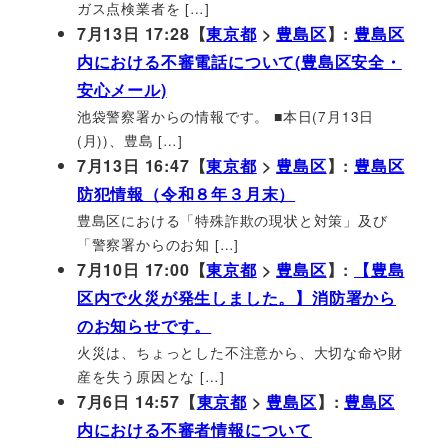
ガス点検業者を […]
7月13日 17:28【
東京都
>
豊島区
】:
豊島区
内における不審電話について(豊島区安全・
安心メール)
池袋警察署からの情報です。 ■本日(7月13日
(月))、豊島 […]
7月13日 16:47【
東京都
>
豊島区
】:
豊島区
防犯情報（令和８年３月末）
豊島区における「特殊詐欺の現状と対策」及び
「警察署からのお知 […]
7月10日 17:00【
東京都
>
豊島区
】:
【豊島
区内で火災が発生しました。】消防署から
のお知らせです。
火災は、ちょっとした不注意から、大切な命や財
産を失う原因とな […]
7月6日 14:57【
東京都
>
豊島区
】:
豊島区
内における不審者情報について