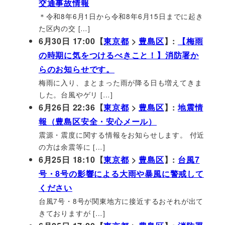
交通事故情報
＊令和8年6月1日から令和8年6月15日までに起き
た区内の交 […]
6月30日 17:00【
東京都
>
豊島区
】:
【梅雨
の時期に気をつけるべきこと！】消防署か
らのお知らせです。
梅雨に入り、まとまった雨が降る日も増えてきま
した。台風やゲリ […]
6月26日 22:36【
東京都
>
豊島区
】:
地震情
報（豊島区安全・安心メール）
震源・震度に関する情報をお知らせします。 付近
の方は余震等に […]
6月25日 18:10【
東京都
>
豊島区
】:
台風7
号・8号の影響による大雨や暴風に警戒して
ください
台風7号・8号が関東地方に接近するおそれが出て
きておりますが […]