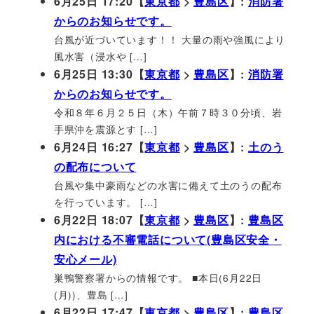
6月25日 17:20【
東京都
>
豊島区
】:
消防署
からのお知らせです。
台風が近づいています！！ 大量の雨や強風により
風水害（浸水や […]
6月25日 13:30【
東京都
>
豊島区
】:
消防署
からのお知らせです。
令和８年６月２５日（木）午前７時３０分頃、岩
手県沖を震源とす […]
6月24日 16:27【
東京都
>
豊島区
】:
土のう
の配布について
台風や集中豪雨などの水害に備えて土のうの配布
を行っています。 […]
6月22日 18:07【
東京都
>
豊島区
】:
豊島区
内における不審電話について(豊島区安全・
安心メール)
巣鴨警察署からの情報です。 ■本日(6月22日
(月))、豊島 […]
6月22日 17:47【
東京都
>
豊島区
】:
豊島区