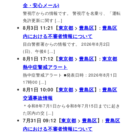
全・安心メール)
警視庁からの情報です。 警視庁を名乗り、「運転
免許更新に関す […]
8月3日 11:21【
東京都
>
豊島区
】:
豊島区
内における不審者情報について
目白警察署からの情報です。 2026年8月2日
(日)、午後6 […]
8月1日 17:12【
東京都
>
豊島区
】:
東京都
熱中症警戒アラート
熱中症警戒アラート ■発表日時：2026年8月1日
17時00 […]
8月1日 10:00【
東京都
>
豊島区
】:
豊島区
交通事故情報
＊令和8年7月1日から令和8年7月15日までに起き
た区内の交 […]
7月31日 09:12【
東京都
>
豊島区
】:
豊島区
内における不審者情報について