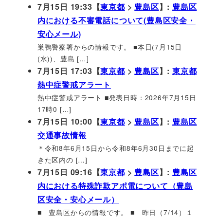
7月15日 19:33【
東京都
>
豊島区
】:
豊島区
内における不審電話について(豊島区安全・
安心メール)
巣鴨警察署からの情報です。 ■本日(7月15日
(水))、豊島 […]
7月15日 17:03【
東京都
>
豊島区
】:
東京都
熱中症警戒アラート
熱中症警戒アラート ■発表日時：2026年7月15日
17時0 […]
7月15日 10:00【
東京都
>
豊島区
】:
豊島区
交通事故情報
＊令和8年6月15日から令和8年6月30日までに起
きた区内の […]
7月15日 09:16【
東京都
>
豊島区
】:
豊島区
内における特殊詐欺アポ電について（豊島
区安全・安心メール）
■ 豊島区からの情報です。 ■ 昨日（7/14）１