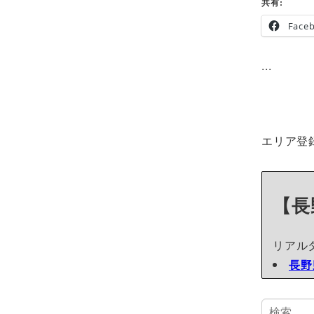
共有:
Face
...
エリア登
【長
リアル
長野
検