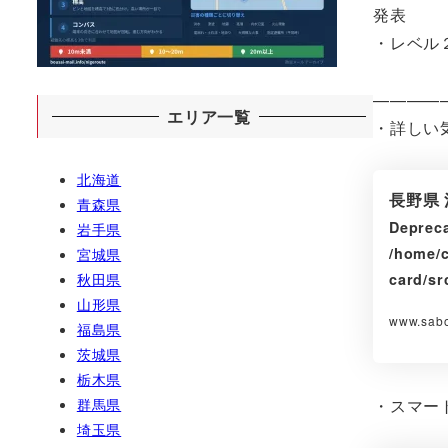
発表
・レベル
————
エリア一覧
・詳しい
北海道
長野県
青森県
Deprec
岩手県
/home/c
宮城県
秋田県
card/sr
山形県
www.sabo
福島県
茨城県
栃木県
群馬県
・スマー
埼玉県