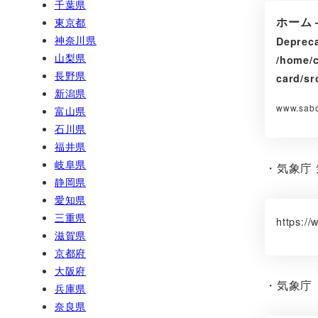
千葉県
ホーム
東京都
神奈川県
Deprec
山梨県
/home/c
長野県
card/sr
新潟県
www.sabo
富山県
石川県
福井県
岐阜県
・気象庁
静岡県
愛知県
三重県
https:/
滋賀県
京都府
大阪府
・気象庁
兵庫県
奈良県