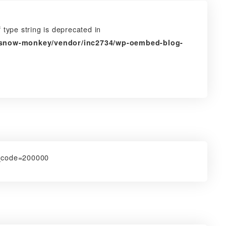
 type string is deprecated in
s/snow-monkey/vendor/inc2734/wp-oembed-blog-
a_code=200000