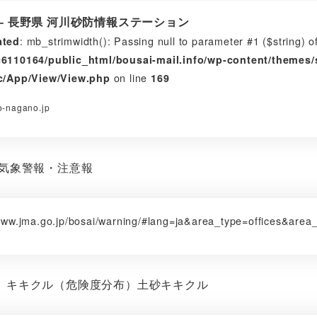
 – 長野県 河川砂防情報ステーション
: mb_strimwidth(): Passing null to parameter #1 ($string) of
ated
6110164/public_html/bousai-mail.info/wp-content/theme
on line
c/App/View/View.php
169
-nagano.jp
 気象警報・注意報
/www.jma.go.jp/bosai/warning/#lang=ja&area_type=offices&are
 キキクル（危険度分布）土砂キキクル