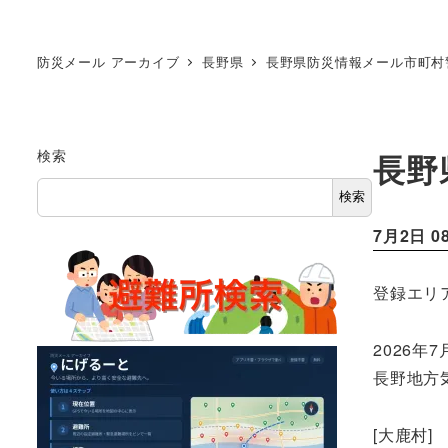
防災メール アーカイブ
長野県
長野県防災情報メール市町村
検索
長野
検索
7月2日 0
登録エリ
2026年7
長野地方
[大鹿村]