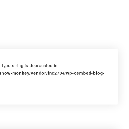
 type string is deprecated in
s/snow-monkey/vendor/inc2734/wp-oembed-blog-