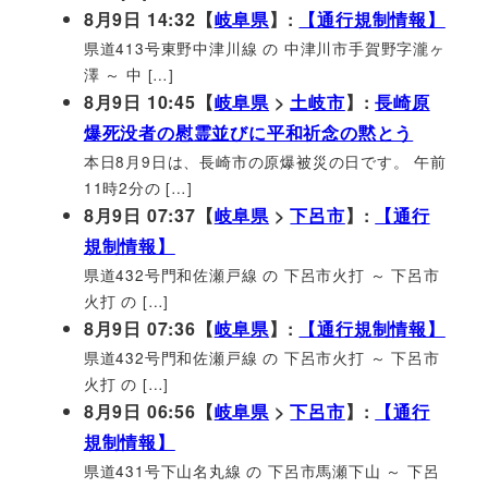
8月9日 14:32【
岐阜県
】:
【通行規制情報】
県道413号東野中津川線 の 中津川市手賀野字瀧ヶ
澤 ～ 中 […]
8月9日 10:45【
岐阜県
>
土岐市
】:
長崎原
爆死没者の慰霊並びに平和祈念の黙とう
本日8月9日は、長崎市の原爆被災の日です。 午前
11時2分の […]
8月9日 07:37【
岐阜県
>
下呂市
】:
【通行
規制情報】
県道432号門和佐瀬戸線 の 下呂市火打 ～ 下呂市
火打 の […]
8月9日 07:36【
岐阜県
】:
【通行規制情報】
県道432号門和佐瀬戸線 の 下呂市火打 ～ 下呂市
火打 の […]
8月9日 06:56【
岐阜県
>
下呂市
】:
【通行
規制情報】
県道431号下山名丸線 の 下呂市馬瀬下山 ～ 下呂