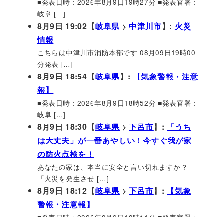
■発表日時：2026年8月9日19時27分 ■発表官署：
岐阜 […]
8月9日 19:02【
岐阜県
>
中津川市
】:
火災
情報
こちらは中津川市消防本部です 08月09日19時00
分発表 […]
8月9日 18:54【
岐阜県
】:
【気象警報・注意
報】
■発表日時：2026年8月9日18時52分 ■発表官署：
岐阜 […]
8月9日 18:30【
岐阜県
>
下呂市
】:
「うち
は大丈夫」が一番あやしい！今すぐ我が家
の防火点検を！
あなたの家は、本当に安全と言い切れますか？
「火災を発生させ […]
8月9日 18:12【
岐阜県
>
下呂市
】:
【気象
警報・注意報】
■発表日時：2026年8月9日18時11分 ■発表官署：