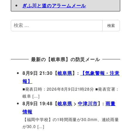
ぎふ川と道のアラームメール
検
検索
索
最新の【岐阜県】の防災メール
8月9日 21:30【
岐阜県
】:
【気象警報・注意
報】
■発表日時：2026年8月9日21時28分 ■発表官署：
岐阜 […]
8月9日 19:48【
岐阜県
>
中津川市
】:
雨量
情報
【福岡中学校】の1時間雨量が30.0mm、連続雨量
が30.0 […]