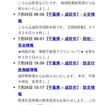
こちらは防災なりたです。 地域医療政策課からお
知らせいたしま […]
7月29日 09:36【
千葉県
>
成田市
】:
火災情
報
こちらは成田市消防本部です。【消防情報】 ０７
月２９日０９時 […]
7月29日 08:01【
千葉県
>
成田市
】:
防犯・
安全情報
★特殊詐欺・警察庁推奨アプリについて★ 令和８
年３月５日から […]
7月28日 19:30【
千葉県
>
成田市
】:
防災行
政無線情報
成田警察署からお知らせいたします。 本日、午前
８時頃、富里市 […]
7月26日 13:17【
千葉県
>
成田市
】:
防災情
報
竜巻注意情報の発表状況をお知らせします。 この