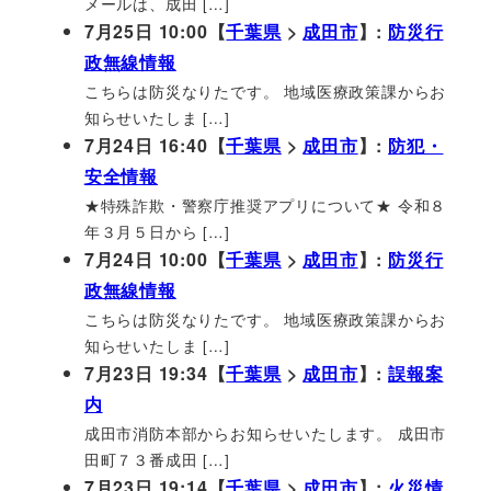
メールは、成田 […]
7月25日 10:00【
千葉県
>
成田市
】:
防災行
政無線情報
こちらは防災なりたです。 地域医療政策課からお
知らせいたしま […]
7月24日 16:40【
千葉県
>
成田市
】:
防犯・
安全情報
★特殊詐欺・警察庁推奨アプリについて★ 令和８
年３月５日から […]
7月24日 10:00【
千葉県
>
成田市
】:
防災行
政無線情報
こちらは防災なりたです。 地域医療政策課からお
知らせいたしま […]
7月23日 19:34【
千葉県
>
成田市
】:
誤報案
内
成田市消防本部からお知らせいたします。 成田市
田町７３番成田 […]
7月23日 19:14【
千葉県
>
成田市
】:
火災情