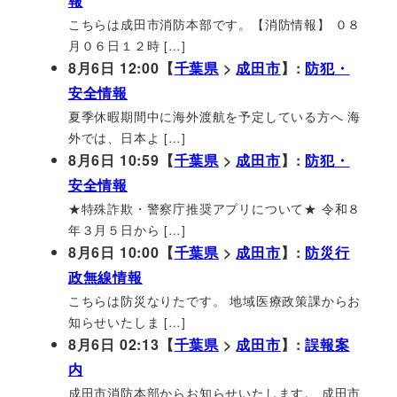
報
こちらは成田市消防本部です。【消防情報】 ０８
月０６日１２時 […]
8月6日 12:00【
千葉県
>
成田市
】:
防犯・
安全情報
夏季休暇期間中に海外渡航を予定している方へ 海
外では、日本よ […]
8月6日 10:59【
千葉県
>
成田市
】:
防犯・
安全情報
★特殊詐欺・警察庁推奨アプリについて★ 令和８
年３月５日から […]
8月6日 10:00【
千葉県
>
成田市
】:
防災行
政無線情報
こちらは防災なりたです。 地域医療政策課からお
知らせいたしま […]
8月6日 02:13【
千葉県
>
成田市
】:
誤報案
内
成田市消防本部からお知らせいたします。 成田市