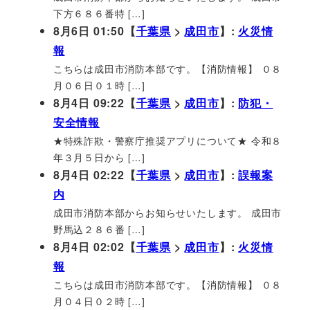
下方６８６番特 […]
8月6日 01:50【
千葉県
>
成田市
】:
火災情
報
こちらは成田市消防本部です。【消防情報】 ０８
月０６日０１時 […]
8月4日 09:22【
千葉県
>
成田市
】:
防犯・
安全情報
★特殊詐欺・警察庁推奨アプリについて★ 令和８
年３月５日から […]
8月4日 02:22【
千葉県
>
成田市
】:
誤報案
内
成田市消防本部からお知らせいたします。 成田市
野馬込２８６番 […]
8月4日 02:02【
千葉県
>
成田市
】:
火災情
報
こちらは成田市消防本部です。【消防情報】 ０８
月０４日０２時 […]