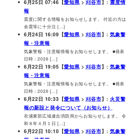
6月25日 07:46【
愛知県
>
刈谷市
】:
震度情
報
震度に関する情報をお知らせします。 付近の方は
余震等に十分注 […]
6月24日 16:09【
愛知県
>
刈谷市
】:
気象警
報・注意報
気象警報・注意報情報をお知らせします。 ■発表
日時：2026 […]
6月22日 19:05【
愛知県
>
刈谷市
】:
気象警
報・注意報
気象警報・注意報情報をお知らせします。 ■発表
日時：2026 […]
6月22日 10:33【
愛知県
>
刈谷市
】:
火災警
報の新設と発令について（お知らせ）
衣浦東部広域連合消防局からお知らせします。 令
和８年４月１日 […]
6月22日 10:10【
愛知県
>
刈谷市
】:
気象警