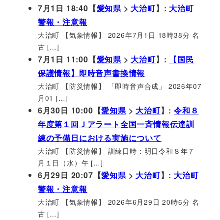
7月1日 18:40【
愛知県
>
大治町
】:
大治町
警報・注意報
大治町 【気象情報】 2026年7月1日 18時38分 名
古 […]
7月1日 11:00【
愛知県
>
大治町
】:
【国民
保護情報】即時音声書換情報
大治町 【防災情報】 「即時音声合成」 2026年07
月01 […]
6月30日 10:00【
愛知県
>
大治町
】:
令和８
年度第１回Ｊアラート全国一斉情報伝達訓
練の予備日における実施について
大治町 【防災情報】 訓練日時：明日令和８年７
月１日（水）午 […]
6月29日 20:07【
愛知県
>
大治町
】:
大治町
警報・注意報
大治町 【気象情報】 2026年6月29日 20時6分 名
古 […]