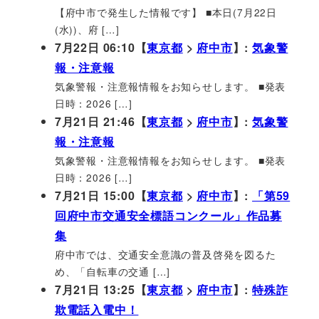
【府中市で発生した情報です】 ■本日(7月22日
(水))、府 […]
7月22日 06:10【
東京都
>
府中市
】:
気象警
報・注意報
気象警報・注意報情報をお知らせします。 ■発表
日時：2026 […]
7月21日 21:46【
東京都
>
府中市
】:
気象警
報・注意報
気象警報・注意報情報をお知らせします。 ■発表
日時：2026 […]
7月21日 15:00【
東京都
>
府中市
】:
「第59
回府中市交通安全標語コンクール」作品募
集
府中市では、交通安全意識の普及啓発を図るた
め、「自転車の交通 […]
7月21日 13:25【
東京都
>
府中市
】:
特殊詐
欺電話入電中！