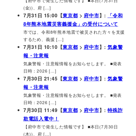
【府中市で発生した情報です】 ■本日(7月31日
(金))、府 […]
7月31日 15:00【
東京都
>
府中市
】:
「令和
8年熊本地震災害義援金」の受付について
市では、令和8年熊本地震で被災された方々を支援
するため、義援 […]
7月31日 10:10【
東京都
>
府中市
】:
気象警
報・注意報
気象警報・注意報情報をお知らせします。 ■発表
日時：2026 […]
7月30日 21:45【
東京都
>
府中市
】:
気象警
報・注意報
気象警報・注意報情報をお知らせします。 ■発表
日時：2026 […]
7月30日 11:49【
東京都
>
府中市
】:
特殊詐
欺電話入電中！
【府中市で発生した情報です】 ■本日(7月30日
(木))、府 […]