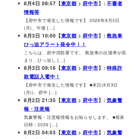
8月4日 08:57【
東京都
>
府中市
】:
不審者
情報等
【府中市で発生した情報です】 2026年8月3日
(月)、午後 […]
8月3日 10:00【
東京都
>
府中市
】:
救急車
ひっ迫アラート発令中！！
こちらは、府中消防署です。 救急車の出場率が高
まり、ひっ迫し […]
8月3日 09:16【
東京都
>
府中市
】:
特殊詐
欺電話入電中！
【府中市で発生した情報です】 ■本日(8月3日
(月))、府中 […]
8月2日 21:35【
東京都
>
府中市
】:
気象警
報・注意報
気象警報・注意報情報をお知らせします。 ■発表
日時：2026 […]
8月2日 04:03【
東京都
>
府中市
】:
気象警