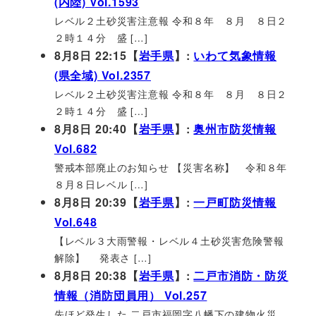
(内陸) Vol.1593
レベル２土砂災害注意報 令和８年 ８月 ８日２
２時１４分 盛 […]
8月8日 22:15【
岩手県
】:
いわて気象情報
(県全域) Vol.2357
レベル２土砂災害注意報 令和８年 ８月 ８日２
２時１４分 盛 […]
8月8日 20:40【
岩手県
】:
奥州市防災情報
Vol.682
警戒本部廃止のお知らせ 【災害名称】 令和８年
８月８日レベル […]
8月8日 20:39【
岩手県
】:
一戸町防災情報
Vol.648
【レベル３大雨警報・レベル４土砂災害危険警報
解除】 発表さ […]
8月8日 20:38【
岩手県
】:
二戸市消防・防災
情報（消防団員用） Vol.257
先ほど発生した 二戸市福岡字八幡下の建物火災