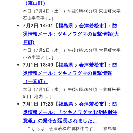
（東山町）
本日（7月4日（土））午後9時40分頃 東山町大字
石山字天寧 […]
7月2日 14:01【
福島県
>
会津若松市
】:
防
災情報メール : ツキノワグマの目撃情報(大
戸町)
本日（7月2日（木））午後1時35分頃 大戸町大字
小谷字湯ノ […]
7月1日 18:49【
福島県
>
会津若松市
】:
防
災情報メール : ツキノワグマの目撃情報
（一箕町）
本日（7月1日（水））午後6時26分頃 一箕町松長
5丁目地内 […]
7月1日 17:28【
福島県
>
会津若松市
】:
防
災情報メール : 「ツキノワグマ出没特別注
意報」の発令が延長されました。
こちらは、会津若松市農林課です。 福島県