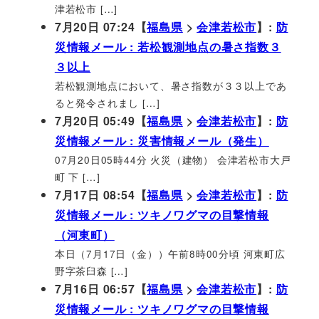
津若松市 […]
7月20日 07:24【
福島県
>
会津若松市
】:
防
災情報メール : 若松観測地点の暑さ指数３
３以上
若松観測地点において、暑さ指数が３３以上であ
ると発令されまし […]
7月20日 05:49【
福島県
>
会津若松市
】:
防
災情報メール : 災害情報メール（発生）
07月20日05時44分 火災（建物） 会津若松市大戸
町 下 […]
7月17日 08:54【
福島県
>
会津若松市
】:
防
災情報メール : ツキノワグマの目撃情報
（河東町）
本日（7月17日（金））午前8時00分頃 河東町広
野字茶臼森 […]
7月16日 06:57【
福島県
>
会津若松市
】:
防
災情報メール : ツキノワグマの目撃情報