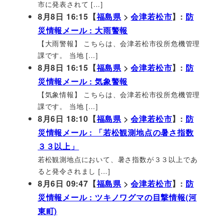
市に発表されて […]
8月8日 16:15【
福島県
>
会津若松市
】:
防
災情報メール : 大雨警報
【大雨警報】 こちらは、会津若松市役所危機管理
課です。 当地 […]
8月8日 16:15【
福島県
>
会津若松市
】:
防
災情報メール : 気象警報
【気象情報】 こちらは、会津若松市役所危機管理
課です。 当地 […]
8月6日 18:10【
福島県
>
会津若松市
】:
防
災情報メール : 「若松観測地点の暑さ指数
３３以上」
若松観測地点において、暑さ指数が３３以上であ
ると発令されまし […]
8月6日 09:47【
福島県
>
会津若松市
】:
防
災情報メール : ツキノワグマの目撃情報(河
東町)