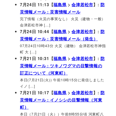
7月24日 11:13【
福島県
>
会津若松市
】:
防
災情報メール : 災害情報メール
完了情報（火災の事実なし） 火災（建物・一般）
会津若松市神 […]
7月24日 10:44【
福島県
>
会津若松市
】:
防
災情報メール : 災害情報メール（発生）
07月24日10時43分 火災（建物） 会津若松市神指
町 大 […]
7月21日 10:31【
福島県
>
会津若松市
】:
防
災情報メール : ツキノワグマの目撃情報の
訂正について（河東町）
本日(7月21日(火)) 午前10時15分に発信しました
イノ […]
7月21日 10:17【
福島県
>
会津若松市
】:
防
災情報メール : イノシシの目撃情報（河東
町）
本日（7月21日（火））午前8時55分頃 河東町八