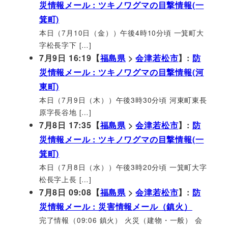
災情報メール : ツキノワグマの目撃情報(一
箕町)
本日（7月10日（金））午後4時10分頃 一箕町大
字松長字下 […]
7月9日 16:19【
福島県
>
会津若松市
】:
防
災情報メール : ツキノワグマの目撃情報(河
東町)
本日（7月9日（木））午後3時30分頃 河東町東長
原字長谷地 […]
7月8日 17:35【
福島県
>
会津若松市
】:
防
災情報メール : ツキノワグマの目撃情報(一
箕町)
本日（7月8日（水））午後3時20分頃 一箕町大字
松長字上長 […]
7月8日 09:08【
福島県
>
会津若松市
】:
防
災情報メール : 災害情報メール（鎮火）
完了情報（09:06 鎮火） 火災（建物・一般） 会