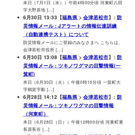
本日（7月1日（水））午前4時00分頃 河東町八田
字大野原地 […]
6月30日 13:33【
福島県
>
会津若松市
】:
防
災情報メール : Jアラートの情報伝達訓練
（自動連携テスト）について
防災情報メールにご登録のみなさまへ こちらは、
会津若松市役所 […]
6月30日 13:08【
福島県
>
会津若松市
】:
防
災情報メール : ツキノワグマの目撃情報(一
箕町)
本日（6月30日（火））午後0時10分頃 一箕町大
字鶴賀字船 […]
6月28日 14:12【
福島県
>
会津若松市
】:
防
災情報メール : ツキノワグマの目撃情報
（河東町）
本日（6月28日（日））午後12時00分頃 河東町東
長原長谷 […]