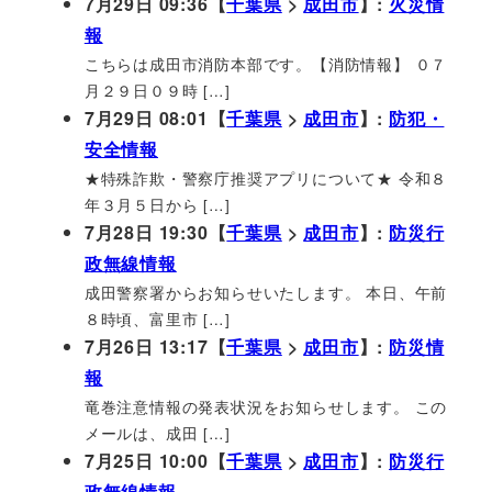
7月29日 09:36【
千葉県
>
成田市
】:
火災情
報
こちらは成田市消防本部です。【消防情報】 ０７
月２９日０９時 […]
7月29日 08:01【
千葉県
>
成田市
】:
防犯・
安全情報
★特殊詐欺・警察庁推奨アプリについて★ 令和８
年３月５日から […]
7月28日 19:30【
千葉県
>
成田市
】:
防災行
政無線情報
成田警察署からお知らせいたします。 本日、午前
８時頃、富里市 […]
7月26日 13:17【
千葉県
>
成田市
】:
防災情
報
竜巻注意情報の発表状況をお知らせします。 この
メールは、成田 […]
7月25日 10:00【
千葉県
>
成田市
】:
防災行
政無線情報