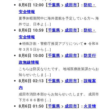
8月6日 12:00【
千葉県
>
成田市
】:
防犯・
安全情報
夏季休暇期間中に海外渡航を予定している方へ 海
外では、日本よ […]
8月6日 10:59【
千葉県
>
成田市
】:
防犯・
安全情報
★特殊詐欺・警察庁推奨アプリについて★ 令和８
年３月５日から […]
8月6日 10:00【
千葉県
>
成田市
】:
防災行
政無線情報
こちらは防災なりたです。 地域医療政策課からお
知らせいたしま […]
8月6日 02:13【
千葉県
>
成田市
】:
誤報案
内
成田市消防本部からお知らせいたします。 成田市
下方６８６番特 […]
8月6日 01:50【
千葉県
>
成田市
】:
火災情