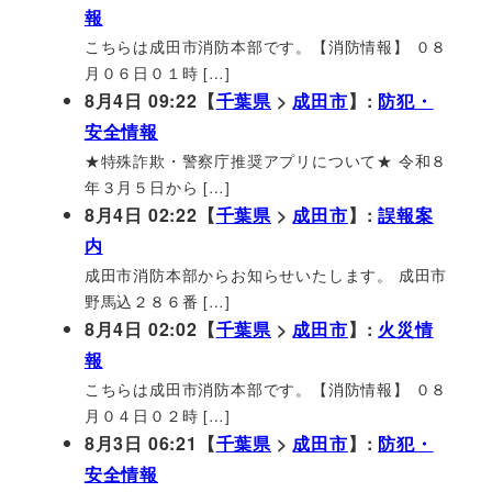
報
こちらは成田市消防本部です。【消防情報】 ０８
月０６日０１時 […]
8月4日 09:22【
千葉県
>
成田市
】:
防犯・
安全情報
★特殊詐欺・警察庁推奨アプリについて★ 令和８
年３月５日から […]
8月4日 02:22【
千葉県
>
成田市
】:
誤報案
内
成田市消防本部からお知らせいたします。 成田市
野馬込２８６番 […]
8月4日 02:02【
千葉県
>
成田市
】:
火災情
報
こちらは成田市消防本部です。【消防情報】 ０８
月０４日０２時 […]
8月3日 06:21【
千葉県
>
成田市
】:
防犯・
安全情報