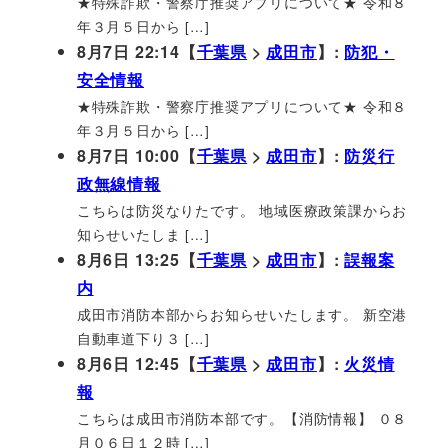
★特殊詐欺・警察庁推奨アプリについて★ 令和８
年３月５日から […]
8月7日 22:14【
千葉県
>
成田市
】:
防犯・
安全情報
★特殊詐欺・警察庁推奨アプリについて★ 令和８
年３月５日から […]
8月7日 10:00【
千葉県
>
成田市
】:
防災行
政無線情報
こちらは防災なりたです。 地域医療政策課からお
知らせいたしま […]
8月6日 13:25【
千葉県
>
成田市
】:
誤報案
内
成田市消防本部からお知らせいたします。 新空港
自動車道下り３ […]
8月6日 12:45【
千葉県
>
成田市
】:
火災情
報
こちらは成田市消防本部です。【消防情報】 ０８
月０６日１２時 […]