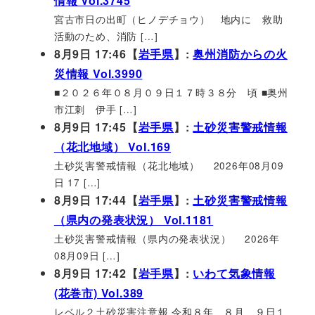
情報 Vol.3745
宮古市日の出町（ヒノデチョウ） 地内に 救助
活動のため、消防 […]
8月9日 17:46【
岩手県
】:
奥州消防からの火
災情報 Vol.3990
■２０２６年０８月０９日１７時３８分 頃 ■奥州
市江刺 伊手 […]
8月9日 17:45【
岩手県
】:
土砂災害警戒情報
（花北地域） Vol.169
土砂災害警戒情報（花北地域） 2026年08月09
日 17 […]
8月9日 17:44【
岩手県
】:
土砂災害警戒情報
（県内の発表状況） Vol.1181
土砂災害警戒情報（県内の発表状況） 2026年
08月09日 […]
8月9日 17:42【
岩手県
】:
いわて気象情報
(花巻市) Vol.389
レベル２土砂災害注意報 令和８年 ８月 ９日１