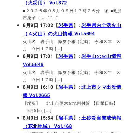
（火災用） Vol.872
■２０２６年０８月０９日１７時２６分 頃 ■滝沢
市巣子（スゴ […]
8月9日 17:02【
岩手県
】:
岩手県内全活火山
（４火山）の火山情報 Vol.5694
火山名 岩手山 降灰予報（定時） 令和８年 ８
月 ９日１７時 […]
8月9日 17:01【
岩手県
】:
岩手山の火山情報
Vol.5646
火山名 岩手山 降灰予報（定時） 令和８年 ８
月 ９日１７時 […]
8月9日 16:10【
岩手県
】:
北上市クマ出没情
報 Vol.2665
【場所】 北上市更木８地割付近 【目撃日時】
8月9日( […]
8月9日 15:54【
岩手県
】:
土砂災害警戒情報
（花北地域） Vol.168