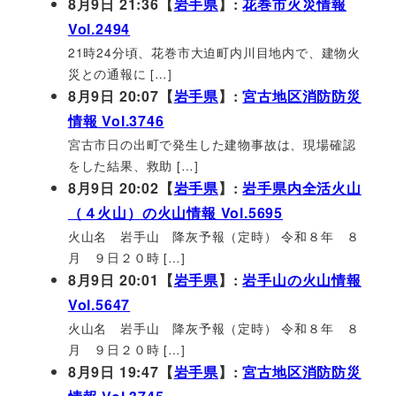
8月9日 21:36【
岩手県
】:
花巻市火災情報
Vol.2494
21時24分頃、花巻市大迫町内川目地内で、建物火
災との通報に […]
8月9日 20:07【
岩手県
】:
宮古地区消防防災
情報 Vol.3746
宮古市日の出町で発生した建物事故は、現場確認
をした結果、救助 […]
8月9日 20:02【
岩手県
】:
岩手県内全活火山
（４火山）の火山情報 Vol.5695
火山名 岩手山 降灰予報（定時） 令和８年 ８
月 ９日２０時 […]
8月9日 20:01【
岩手県
】:
岩手山の火山情報
Vol.5647
火山名 岩手山 降灰予報（定時） 令和８年 ８
月 ９日２０時 […]
8月9日 19:47【
岩手県
】:
宮古地区消防防災