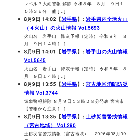
レベル３大雨警報 解除 令和８年 ８月 ９日１
５時３６分 盛 […]
8月9日 14:02【
岩手県
】:
岩手県内全活火山
（４火山）の火山情報 Vol.5693
火山名 岩手山 降灰予報（定時） 令和８年 ８
月 ９日１４時 […]
8月9日 14:01【
岩手県
】:
岩手山の火山情報
Vol.5645
火山名 岩手山 降灰予報（定時） 令和８年 ８
月 ９日１４時 […]
8月9日 13:55【
岩手県
】:
宮古地区消防防災
情報 Vol.3744
気象警報解除 ８月９日１３時２８分発表 宮古市
【警報から注意 […]
8月9日 13:35【
岩手県
】:
土砂災害警戒情報
（宮古地域） Vol.290
土砂災害警戒情報（宮古地域） 2026年08月09