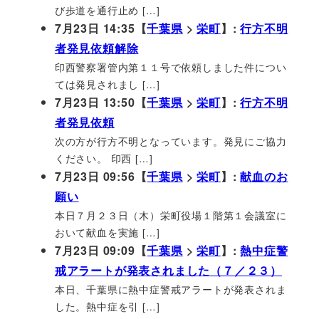
び歩道を通行止め […]
7月23日 14:35【
千葉県
>
栄町
】:
行方不明
者発見依頼解除
印西警察署管内第１１号で依頼しました件につい
ては発見されまし […]
7月23日 13:50【
千葉県
>
栄町
】:
行方不明
者発見依頼
次の方が行方不明となっています。発見にご協力
ください。 印西 […]
7月23日 09:56【
千葉県
>
栄町
】:
献血のお
願い
本日７月２３日（木）栄町役場１階第１会議室に
おいて献血を実施 […]
7月23日 09:09【
千葉県
>
栄町
】:
熱中症警
戒アラートが発表されました（７／２３）
本日、千葉県に熱中症警戒アラートが発表されま
した。熱中症を引 […]