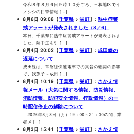
令和８年８月６日９時１０分ごろ、三和地区でイ
ノシシの目撃情報 […]
8月6日 09:08【
千葉県
>
栄町
】:
熱中症警
戒アラートが発表されました（8／6）
本日、千葉県に熱中症警戒アラートが発表されま
した。熱中症を引 […]
8月4日 20:02【
千葉県
>
栄町
】:
成田線の
遅延について
成田線は、常磐線快速電車での異音の確認の影響
で、我孫子～成田 […]
8月4日 10:19【
千葉県
>
栄町
】:
さかえ情
報メール（大気に関する情報、防災情報、
消防情報、防犯安全情報、行政情報）の一
時配信停止の解除について
2026年8月3日（月）19：00～21：00の間、業
者メ […]
8月3日 15:41【
千葉県
>
栄町
】:
さかえ情