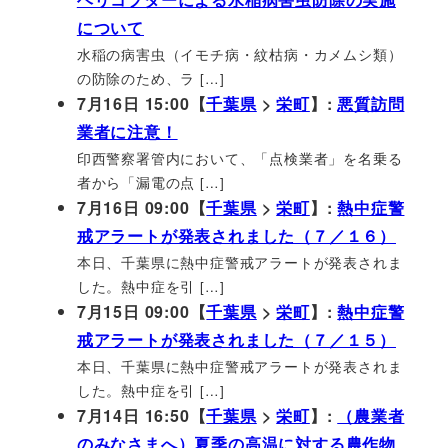
について
水稲の病害虫（イモチ病・紋枯病・カメムシ類）
の防除のため、ラ […]
7月16日 15:00【
千葉県
>
栄町
】:
悪質訪問
業者に注意！
印西警察署管内において、「点検業者」を名乗る
者から「漏電の点 […]
7月16日 09:00【
千葉県
>
栄町
】:
熱中症警
戒アラートが発表されました（７／１６）
本日、千葉県に熱中症警戒アラートが発表されま
した。熱中症を引 […]
7月15日 09:00【
千葉県
>
栄町
】:
熱中症警
戒アラートが発表されました（７／１５）
本日、千葉県に熱中症警戒アラートが発表されま
した。熱中症を引 […]
7月14日 16:50【
千葉県
>
栄町
】:
（農業者
のみなさまへ）夏季の高温に対する農作物