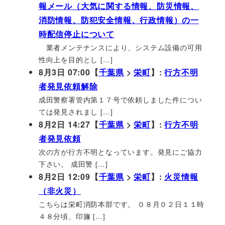
報メール（大気に関する情報、防災情報、
消防情報、防犯安全情報、行政情報）の一
時配信停止について
業者メンテナンスにより、システム設備の可用
性向上を目的とし […]
8月3日 07:00【
千葉県
>
栄町
】:
行方不明
者発見依頼解除
成田警察署管内第１７号で依頼しました件につい
ては発見されまし […]
8月2日 14:27【
千葉県
>
栄町
】:
行方不明
者発見依頼
次の方が行方不明となっています。発見にご協力
下さい。 成田警 […]
8月2日 12:09【
千葉県
>
栄町
】:
火災情報
（非火災）
こちらは栄町消防本部です。 ０８月０２日１１時
４８分頃、印旛 […]