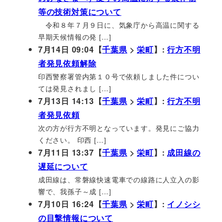
等の技術対策について
令和８年７月９日に、気象庁から高温に関する
早期天候情報の発 […]
7月14日 09:04【
千葉県
>
栄町
】:
行方不明
者発見依頼解除
印西警察署管内第１０号で依頼しました件につい
ては発見されまし […]
7月13日 14:13【
千葉県
>
栄町
】:
行方不明
者発見依頼
次の方が行方不明となっています。発見にご協力
ください。 印西 […]
7月11日 13:37【
千葉県
>
栄町
】:
成田線の
遅延について
成田線は、常磐線快速電車での線路に人立入の影
響で、我孫子～成 […]
7月10日 16:24【
千葉県
>
栄町
】:
イノシシ
の目撃情報について