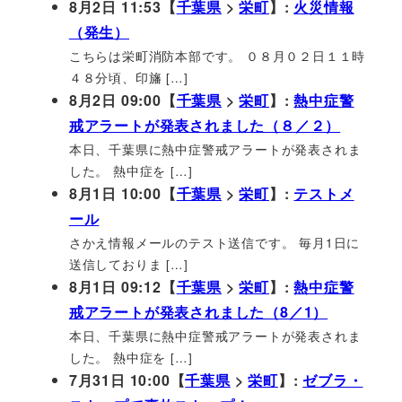
8月2日 11:53【
千葉県
>
栄町
】:
火災情報
（発生）
こちらは栄町消防本部です。 ０８月０２日１１時
４８分頃、印旛 […]
8月2日 09:00【
千葉県
>
栄町
】:
熱中症警
戒アラートが発表されました（８／２）
本日、千葉県に熱中症警戒アラートが発表されま
した。 熱中症を […]
8月1日 10:00【
千葉県
>
栄町
】:
テストメ
ール
さかえ情報メールのテスト送信です。 毎月1日に
送信しておりま […]
8月1日 09:12【
千葉県
>
栄町
】:
熱中症警
戒アラートが発表されました（8／1）
本日、千葉県に熱中症警戒アラートが発表されま
した。 熱中症を […]
7月31日 10:00【
千葉県
>
栄町
】:
ゼブラ・