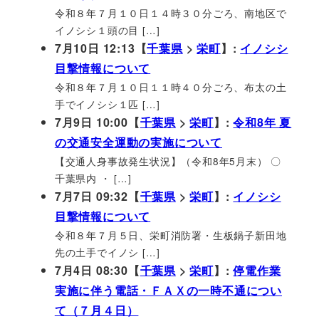
令和８年７月１０日１４時３０分ごろ、南地区で
イノシシ１頭の目 […]
7月10日 12:13【
千葉県
>
栄町
】:
イノシシ
目撃情報について
令和８年７月１０日１１時４０分ごろ、布太の土
手でイノシシ１匹 […]
7月9日 10:00【
千葉県
>
栄町
】:
令和8年 夏
の交通安全運動の実施について
【交通人身事故発生状況】（令和8年5月末） 〇
千葉県内 ・ […]
7月7日 09:32【
千葉県
>
栄町
】:
イノシシ
目撃情報について
令和８年７月５日、栄町消防署・生板鍋子新田地
先の土手でイノシ […]
7月4日 08:30【
千葉県
>
栄町
】:
停電作業
実施に伴う電話・ＦＡＸの一時不通につい
て（７月４日）