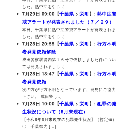
した。熱中症を引 […]
7月29日 09:00【
千葉県
>
栄町
】:
熱中症警
戒アラートが発表されました（７／２９）
本日、千葉県に熱中症警戒アラートが発表されま
した。熱中症を引 […]
7月28日 20:55【
千葉県
>
栄町
】:
行方不明
者発見依頼解除
成田警察署管内第１６号で依頼しました件につい
ては発見されまし […]
7月28日 18:47【
千葉県
>
栄町
】:
行方不明
者発見依頼
次の方が行方不明となっています。発見にご協力
下さい。 成田警 […]
7月28日 10:00【
千葉県
>
栄町
】:
犯罪の発
生状況について（6月末現在）
【令和8年6月末現在の犯罪発生状況】（暫定値）
〇 千葉県内 […]