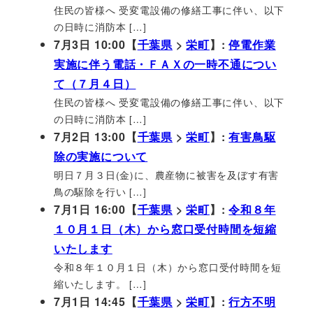
住民の皆様へ 受変電設備の修繕工事に伴い、以下
の日時に消防本 […]
7月3日 10:00【
千葉県
>
栄町
】:
停電作業
実施に伴う電話・ＦＡＸの一時不通につい
て（７月４日）
住民の皆様へ 受変電設備の修繕工事に伴い、以下
の日時に消防本 […]
7月2日 13:00【
千葉県
>
栄町
】:
有害鳥駆
除の実施について
明日７月３日(金)に、農産物に被害を及ぼす有害
鳥の駆除を行い […]
7月1日 16:00【
千葉県
>
栄町
】:
令和８年
１０月１日（木）から窓口受付時間を短縮
いたします
令和８年１０月１日（木）から窓口受付時間を短
縮いたします。 […]
7月1日 14:45【
千葉県
>
栄町
】:
行方不明