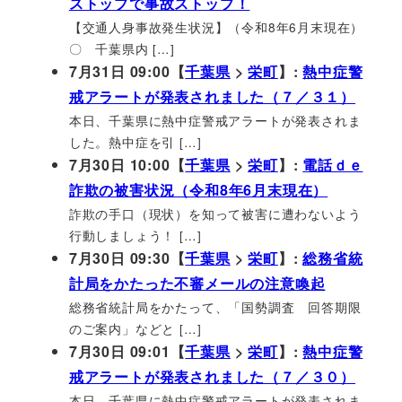
ストップで事故ストップ！
【交通人身事故発生状況】（令和8年6月末現在）
〇 千葉県内 […]
7月31日 09:00【
千葉県
>
栄町
】:
熱中症警
戒アラートが発表されました（７／３１）
本日、千葉県に熱中症警戒アラートが発表されま
した。熱中症を引 […]
7月30日 10:00【
千葉県
>
栄町
】:
電話ｄｅ
詐欺の被害状況（令和8年6月末現在）
詐欺の手口（現状）を知って被害に遭わないよう
行動しましょう！ […]
7月30日 09:30【
千葉県
>
栄町
】:
総務省統
計局をかたった不審メールの注意喚起
総務省統計局をかたって、「国勢調査 回答期限
のご案内」などと […]
7月30日 09:01【
千葉県
>
栄町
】:
熱中症警
戒アラートが発表されました（７／３０）
本日、千葉県に熱中症警戒アラートが発表されま