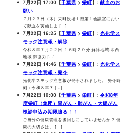
7月22日 17:00【
千葉県
>
栄町
】:
献血のお
願い
７月２３日（木）栄町役場１階第１会議室におい
て献血を実施しま […]
7月22日 16:25【
千葉県
>
栄町
】:
光化学ス
モッグ注意報・解除
令和８年７月２２日 １６時２０分 解除地域:印西
地域 御協力 […]
7月22日 14:46【
千葉県
>
栄町
】:
光化学ス
モッグ注意報・発令
光化学スモッグ注意報が発令されました。 発令時
刻：令和８年７ […]
7月22日 10:00【
千葉県
>
栄町
】:
令和8年
度栄町（集団）胃がん・肺がん・大腸がん
検診申込み期限迫る！！
ご自分の健康管理を後回しにしていませんか？ 健
康の大切さは、 […]