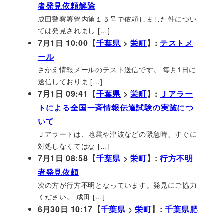
者発見依頼解除
成田警察署管内第１５号で依頼しました件につい
ては発見されまし […]
7月1日 10:00【
千葉県
>
栄町
】:
テストメ
ール
さかえ情報メールのテスト送信です。 毎月1日に
送信しておりま […]
7月1日 09:41【
千葉県
>
栄町
】:
Ｊアラー
トによる全国一斉情報伝達試験の実施につ
いて
Ｊアラートは、地震や津波などの緊急時、すぐに
対処しなくてはな […]
7月1日 08:58【
千葉県
>
栄町
】:
行方不明
者発見依頼
次の方が行方不明となっています。発見にご協力
ください。 成田 […]
6月30日 10:17【
千葉県
>
栄町
】:
千葉県肥