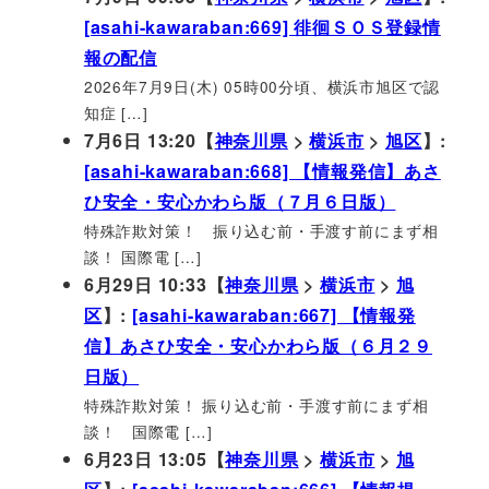
[asahi-kawaraban:669] 徘徊ＳＯＳ登録情
報の配信
2026年7月9日(木) 05時00分頃、横浜市旭区で認
知症 […]
7月6日 13:20【
神奈川県
>
横浜市
>
旭区
】:
[asahi-kawaraban:668] 【情報発信】あさ
ひ安全・安心かわら版（７月６日版）
特殊詐欺対策！ 振り込む前・手渡す前にまず相
談！ 国際電 […]
6月29日 10:33【
神奈川県
>
横浜市
>
旭
区
】:
[asahi-kawaraban:667] 【情報発
信】あさひ安全・安心かわら版（６月２９
日版）
特殊詐欺対策！ 振り込む前・手渡す前にまず相
談！ 国際電 […]
6月23日 13:05【
神奈川県
>
横浜市
>
旭