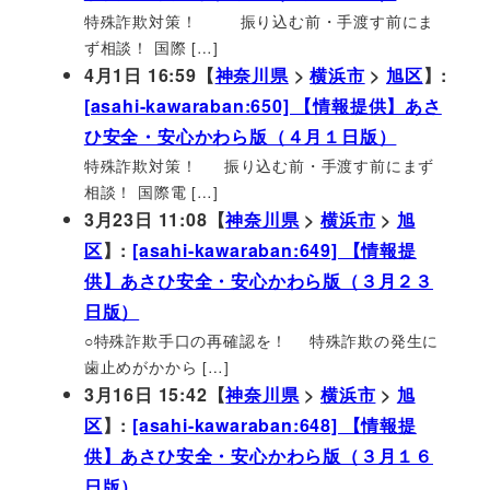
特殊詐欺対策！ 振り込む前・手渡す前にま
ず相談！ 国際 […]
4月1日 16:59【
神奈川県
>
横浜市
>
旭区
】:
[asahi-kawaraban:650] 【情報提供】あさ
ひ安全・安心かわら版（４月１日版）
特殊詐欺対策！ 振り込む前・手渡す前にまず
相談！ 国際電 […]
3月23日 11:08【
神奈川県
>
横浜市
>
旭
区
】:
[asahi-kawaraban:649] 【情報提
供】あさひ安全・安心かわら版（３月２３
日版）
○特殊詐欺手口の再確認を！ 特殊詐欺の発生に
歯止めがかから […]
3月16日 15:42【
神奈川県
>
横浜市
>
旭
区
】:
[asahi-kawaraban:648] 【情報提
供】あさひ安全・安心かわら版（３月１６
日版）