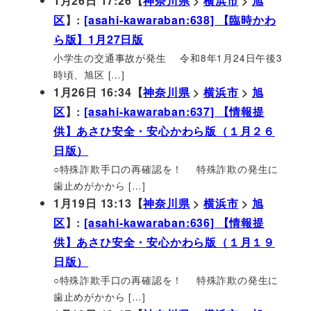
1月26日 17:26【
神奈川県
>
横浜市
>
旭
区
】:
[asahi-kawaraban:638] 【臨時かわ
ら版】1月27日版
小学生の交通事故が発生 令和8年1月24日午後3
時頃、旭区 […]
1月26日 16:34【
神奈川県
>
横浜市
>
旭
区
】:
[asahi-kawaraban:637] 【情報提
供】あさひ安全・安心かわら版（１月２６
日版）
○特殊詐欺手口の再確認を！ 特殊詐欺の発生に
歯止めがかから […]
1月19日 13:13【
神奈川県
>
横浜市
>
旭
区
】:
[asahi-kawaraban:636] 【情報提
供】あさひ安全・安心かわら版（１月１９
日版）
○特殊詐欺手口の再確認を！ 特殊詐欺の発生に
歯止めがかから […]