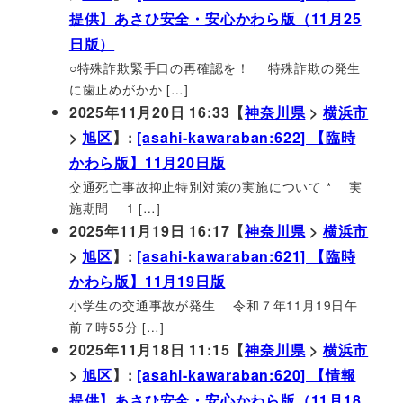
提供】あさひ安全・安心かわら版（11月25
日版）
○特殊詐欺緊手口の再確認を！ 特殊詐欺の発生
に歯止めがかか […]
2025年11月20日 16:33【
神奈川県
>
横浜市
>
旭区
】:
[asahi-kawaraban:622] 【臨時
かわら版】11月20日版
交通死亡事故抑止特別対策の実施について * 実
施期間 1 […]
2025年11月19日 16:17【
神奈川県
>
横浜市
>
旭区
】:
[asahi-kawaraban:621] 【臨時
かわら版】11月19日版
小学生の交通事故が発生 令和７年11月19日午
前７時55分 […]
2025年11月18日 11:15【
神奈川県
>
横浜市
>
旭区
】:
[asahi-kawaraban:620] 【情報
提供】あさひ安全・安心かわら版（11月18