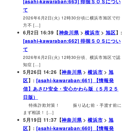
[asahi-kawaraban:663] 徘徊ＳＯＳについ
て
2026年6月2日(火) 12時30分頃に横浜市旭区で行
方不 […]
6月2日 16:39【
神奈川県
>
横浜市
>
旭区
】:
[asahi-kawaraban:662] 徘徊ＳＯＳについ
て
2026年6月2日(火) 12時30分頃、横浜市旭区で認
知症 […]
5月26日 14:26【
神奈川県
>
横浜市
>
旭
区
】:
[asahi-kawaraban:661] 【情報発
信】あさひ安全・安心かわら版（５月２５
日版）
特殊詐欺対策！ 振り込む前・手渡す前に
まず相談！ […]
5月19日 11:37【
神奈川県
>
横浜市
>
旭
区
】:
[asahi-kawaraban:660] 【情報発