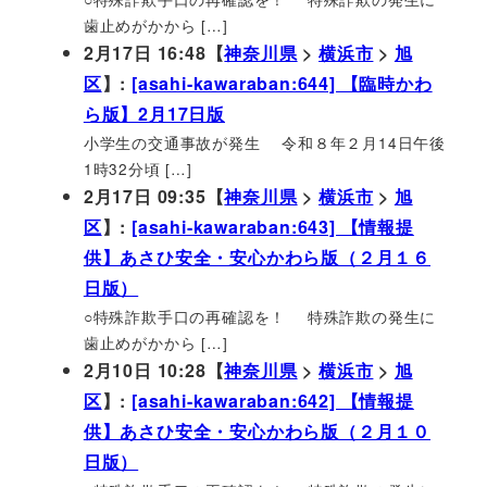
歯止めがかから […]
2月17日 16:48【
神奈川県
>
横浜市
>
旭
区
】:
[asahi-kawaraban:644] 【臨時かわ
ら版】2月17日版
小学生の交通事故が発生 令和８年２月14日午後
1時32分頃 […]
2月17日 09:35【
神奈川県
>
横浜市
>
旭
区
】:
[asahi-kawaraban:643] 【情報提
供】あさひ安全・安心かわら版（２月１６
日版）
○特殊詐欺手口の再確認を！ 特殊詐欺の発生に
歯止めがかから […]
2月10日 10:28【
神奈川県
>
横浜市
>
旭
区
】:
[asahi-kawaraban:642] 【情報提
供】あさひ安全・安心かわら版（２月１０
日版）