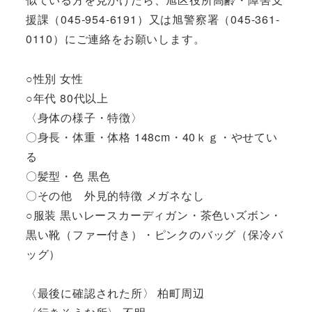
援課（045-954-6191）又は旭警察署（045-361-
0110）にご連絡をお願いします。
○性別 女性
○年代 80代以上
〈身体の様子・特徴〉
〇身長・体重・体格 148cm・40ｋｇ・やせてい
る
〇髪型・色 黒色
〇その他 外見的特徴 メガネなし
○服装 黒いレースカーディガン・茶色いズボン・
黒い靴（ファー付き）・ピンクのバッグ（保冷バ
ッグ）
〈最後に確認された所〉 柏町周辺