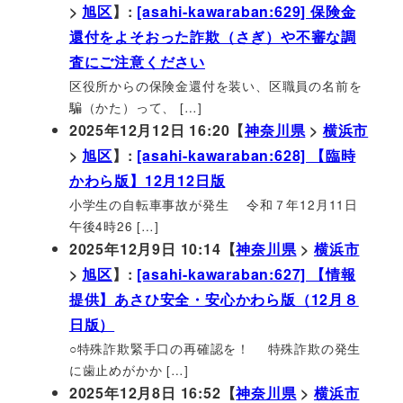
>
旭区
】:
[asahi-kawaraban:629] 保険金
還付をよそおった詐欺（さぎ）や不審な調
査にご注意ください
区役所からの保険金還付を装い、区職員の名前を
騙（かた）って、 […]
2025年12月12日 16:20【
神奈川県
>
横浜市
>
旭区
】:
[asahi-kawaraban:628] 【臨時
かわら版】12月12日版
小学生の自転車事故が発生 令和７年12月11日
午後4時26 […]
2025年12月9日 10:14【
神奈川県
>
横浜市
>
旭区
】:
[asahi-kawaraban:627] 【情報
提供】あさひ安全・安心かわら版（12月８
日版）
○特殊詐欺緊手口の再確認を！ 特殊詐欺の発生
に歯止めがかか […]
2025年12月8日 16:52【
神奈川県
>
横浜市