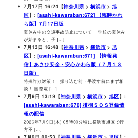
7月17日 16:24【
神奈川県
>
横浜市
>
旭
区
】:
[asahi-kawaraban:672] 【臨時かわ
ら版】7月17日版
夏休み中の交通事故防止について 学校の夏休み
が始まると、子 […]
7月13日 16:48【
神奈川県
>
横浜市
>
旭
区
】:
[asahi-kawaraban:671] 【情報発
信】あさひ安全・安心かわら版（７月１３
日版）
特殊詐欺対策！ 振り込む前・手渡す前にまず相
談！ 国際電 […]
7月9日 13:19【
神奈川県
>
横浜市
>
旭区
】:
[asahi-kawaraban:670] 徘徊ＳＯＳ登録情
報の配信
2026年7月9日(木) 05時00分頃に横浜市旭区で行
方不 […]
7月9日 09:53【
神奈川県
>
横浜市
>
旭区
】: