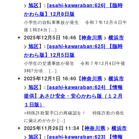
>
旭区
】:
[asahi-kawaraban:626] 【臨時
かわら版】12月8日版
小学生の自転車事故が発生 令和７年12月６日午
後１時24分 […]
2025年12月5日 16:46【
神奈川県
>
横浜市
>
旭区
】:
[asahi-kawaraban:625] 【臨時
かわら版】12月5日版
小学生の交通事故が発生 令和７年12月4日午後
3時7分頃、 […]
2025年12月1日 16:40【
神奈川県
>
横浜市
>
旭区
】:
[asahi-kawaraban:624] 【情報
提供】あさひ安全・安心かわら版（１２月
１日版）
○特殊詐欺緊手口の再確認を！ 特殊詐欺の発生
に歯止めがかか […]
2025年11月26日 11:34【
神奈川県
>
横浜市
>
旭区
】:
[asahi-kawaraban:623] 【情報