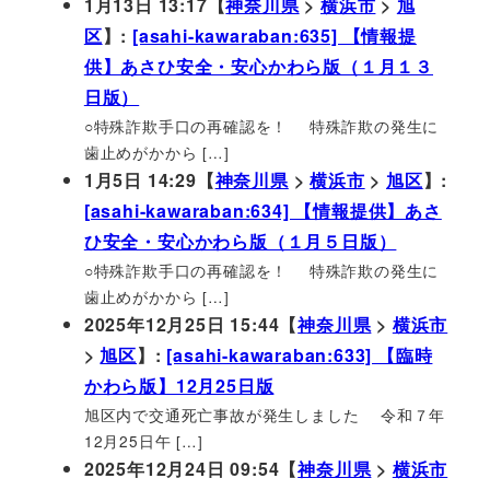
1月13日 13:17【
神奈川県
>
横浜市
>
旭
区
】:
[asahi-kawaraban:635] 【情報提
供】あさひ安全・安心かわら版（１月１３
日版）
○特殊詐欺手口の再確認を！ 特殊詐欺の発生に
歯止めがかから […]
1月5日 14:29【
神奈川県
>
横浜市
>
旭区
】:
[asahi-kawaraban:634] 【情報提供】あさ
ひ安全・安心かわら版（１月５日版）
○特殊詐欺手口の再確認を！ 特殊詐欺の発生に
歯止めがかから […]
2025年12月25日 15:44【
神奈川県
>
横浜市
>
旭区
】:
[asahi-kawaraban:633] 【臨時
かわら版】12月25日版
旭区内で交通死亡事故が発生しました 令和７年
12月25日午 […]
2025年12月24日 09:54【
神奈川県
>
横浜市