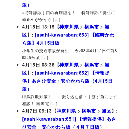
版）
○特殊詐欺手口の再確認を！ 特殊詐欺の発生に
歯止めがかから […]
4月15日 13:15【
神奈川県
>
横浜市
>
旭
区
】:
[asahi-kawaraban:653] 【臨時かわ
ら版】4月15日版
小学生の交通事故が発生 令和8年4月12日午前8
時45分頃 […]
4月15日 08:36【
神奈川県
>
横浜市
>
旭
区
】:
[asahi-kawaraban:652] 【情報提
供】あさひ安全・安心かわら版（4月15日
版）
特殊詐欺対策！ 振り込む前・手渡す前にまず
相談！ 国際電 […]
4月7日 09:13【
神奈川県
>
横浜市
>
旭区
】:
[asahi-kawaraban:651] 【情報提供】あさ
ひ安全・安心かわら版（４月７日版）