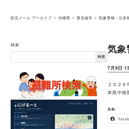
防災メール アーカイブ
沖縄県
豊見城市
気象警報・注意報[20
検索
気象警
検索
7月9日 1
２０２６
本島中南
共有:
Face