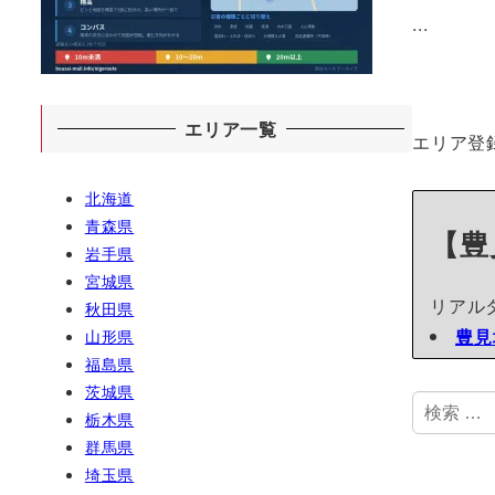
...
エリア一覧
エリア登
北海道
青森県
【豊
岩手県
宮城県
リアル
秋田県
豊見
山形県
福島県
茨城県
検
栃木県
索
群馬県
埼玉県