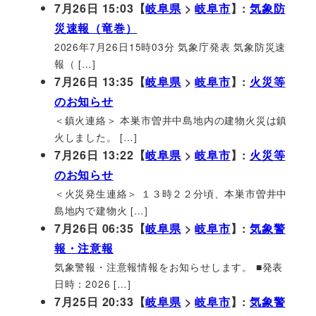
7月26日 15:03【
岐阜県
>
岐阜市
】:
気象防
災速報（竜巻）
2026年7月26日15時03分 気象庁発表 気象防災速
報（ […]
7月26日 13:35【
岐阜県
>
岐阜市
】:
火災等
のお知らせ
＜鎮火連絡＞ 本巣市曽井中島地内の建物火災は鎮
火しました。 […]
7月26日 13:22【
岐阜県
>
岐阜市
】:
火災等
のお知らせ
＜火災発生連絡＞ １３時２２分頃、本巣市曽井中
島地内で建物火 […]
7月26日 06:35【
岐阜県
>
岐阜市
】:
気象警
報・注意報
気象警報・注意報情報をお知らせします。 ■発表
日時：2026 […]
7月25日 20:33【
岐阜県
>
岐阜市
】:
気象警