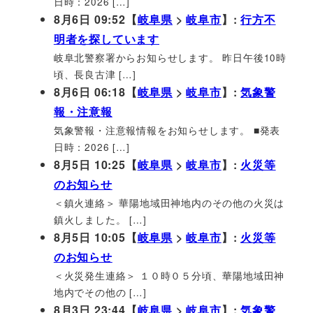
日時：2026 […]
8月6日 09:52【
岐阜県
>
岐阜市
】:
行方不
明者を探しています
岐阜北警察署からお知らせします。 昨日午後10時
頃、長良古津 […]
8月6日 06:18【
岐阜県
>
岐阜市
】:
気象警
報・注意報
気象警報・注意報情報をお知らせします。 ■発表
日時：2026 […]
8月5日 10:25【
岐阜県
>
岐阜市
】:
火災等
のお知らせ
＜鎮火連絡＞ 華陽地域田神地内のその他の火災は
鎮火しました。 […]
8月5日 10:05【
岐阜県
>
岐阜市
】:
火災等
のお知らせ
＜火災発生連絡＞ １０時０５分頃、華陽地域田神
地内でその他の […]
8月3日 23:44【
岐阜県
>
岐阜市
】:
気象警