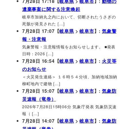
7月28日 17:18【
岐阜県
>
岐阜市
】:
動物の
遺棄事案に関する注意喚起
岐阜市加納丸之内において、切断されたうさぎの
死骸が発見された […]
7月28日 17:07【
岐阜県
>
岐阜市
】:
気象警
報・注意報
気象警報・注意報情報をお知らせします。 ■発表
日時：2026 […]
7月28日 16:54【
岐阜県
>
岐阜市
】:
火災等
のお知らせ
＜火災発生連絡＞ １６時５４分頃、加納地域加納
柳町地内で建物 […]
7月28日 15:07【
岐阜県
>
岐阜市
】:
気象防
災速報（竜巻）
2026年7月28日15時06分 気象庁発表 気象防災速
報（ […]
7月28日 14:07【
岐阜県
>
岐阜市
】:
気象防
災速報（竜巻）