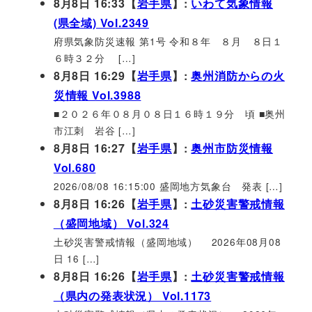
8月8日 16:33【
岩手県
】:
いわて気象情報
(県全域) Vol.2349
府県気象防災速報 第1号 令和８年 ８月 ８日１
６時３２分 […]
8月8日 16:29【
岩手県
】:
奥州消防からの火
災情報 Vol.3988
■２０２６年０８月０８日１６時１９分 頃 ■奥州
市江刺 岩谷 […]
8月8日 16:27【
岩手県
】:
奥州市防災情報
Vol.680
2026/08/08 16:15:00 盛岡地方気象台 発表 […]
8月8日 16:26【
岩手県
】:
土砂災害警戒情報
（盛岡地域） Vol.324
土砂災害警戒情報（盛岡地域） 2026年08月08
日 16 […]
8月8日 16:26【
岩手県
】:
土砂災害警戒情報
（県内の発表状況） Vol.1173