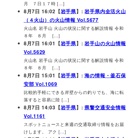
月 ７日１７時 […]
8月7日 16:02【
岩手県
】:
岩手県内全活火山
（４火山）の火山情報 Vol.5677
火山名 岩手山 火山の状況に関する解説情報 令和
８年 ８月 […]
8月7日 16:01【
岩手県
】:
岩手山の火山情報
Vol.5629
火山名 岩手山 火山の状況に関する解説情報 令和
８年 ８月 […]
8月7日 15:01【
岩手県
】:
海の情報・釜石保
安部 Vol.1069
比較的手軽にできる岸壁からの釣りでも、海に転
落すると容易に陸 […]
8月7日 14:03【
岩手県
】:
県警交通安全情報
Vol.1161
スポットニュースと来週の交通取締り情報をお届
けします。 アク […]