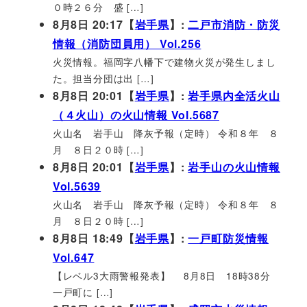
０時２６分 盛 […]
8月8日 20:17【
岩手県
】:
二戸市消防・防災
情報（消防団員用） Vol.256
火災情報。福岡字八幡下で建物火災が発生しまし
た。担当分団は出 […]
8月8日 20:01【
岩手県
】:
岩手県内全活火山
（４火山）の火山情報 Vol.5687
火山名 岩手山 降灰予報（定時） 令和８年 ８
月 ８日２０時 […]
8月8日 20:01【
岩手県
】:
岩手山の火山情報
Vol.5639
火山名 岩手山 降灰予報（定時） 令和８年 ８
月 ８日２０時 […]
8月8日 18:49【
岩手県
】:
一戸町防災情報
Vol.647
【レベル3大雨警報発表】 8月8日 18時38分
一戸町に […]